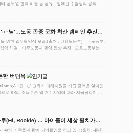
합격 비결 등 공유 - 장애인 수험생의 공직 진
설명회가 열려 인사혁신처(처장 최동석)는 한국장애인고
'○○님'…노동 존중 문화 확산 캠페인 추진
 위한 업무협약식 모습.(출처 ; 고용노동부) - 노동부,
협약 체결…이주노동자 권익 향상 추진 고용노동부는 4
공상생연대기금, 금융산업공익재단, 사무금융우분투재단, 전태
든한 버팀목
상으로 하되, 소득수준 및 거주지역에 따라 지급금액이 달
내] · 1차 고유가 피해지원금은 취약계층을 신속히 지원하
(Hi, Rookie) … 아이들이 세상 펼쳐가며
 수혜 가족들과 함께 기념촬영을 하고 있다(출처; 재단)