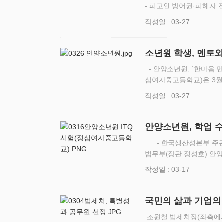
- 피고인 방어권·피해자 
제기 후 증거제출 전 검
작성일 : 03-27
람·등사를 …
소년원 학생, 멘토
- 안양소년원, ‵한마음 멘토링 결연식’ 개최
심여자중고등학교)은 3월
위해 한마음 멘토링 결연
작성일 : 03-27
반이 약한 학생들…
안양소년원, 학업 
회복귀 지원
- 한국생산성본부 주관, 정보화 능력 향상 위한 정보기술자격(ITQ) 시험 실시
법무부(장관 정성호) 안양
37명을 대상으로 한국생
작성일 : 03-17
16일…
국민의 삶과 기업의
선
조원철 법제처장(좌측에서