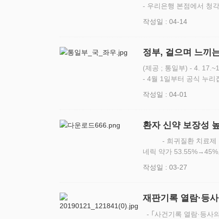
- 우리은행 본점에서 청각
워킹 진행 우리금융미래재
작성일 : 04-14
리루키 시즌3 간…
정부, 걸으며 느끼는
방
(제공 ; 통일부) - 4. 17
- 4월 1일부터 공식 누
7일(금)부터 11월 30
작성일 : 04-01
환자 신약 보장성 
결
- 희귀질환 치료제 건강보험 등재 기간 100일로 단축…치료 접근성 확대 - 제
네릭 약가 53.55%→4
료제 등 신약의 건강보험 
작성일 : 03-27
를…
재판기록 열람·등사
- ｢사건기록 열람·등사