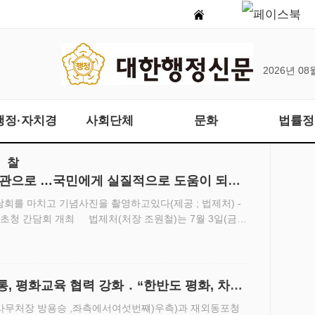
2026년 08
행정·자치경
사회단체
문화
법률정
찰
관으로 …국민에게 실질적으로 도움이 되어
회를 마치고 기념사진을 촬영하고있다(제공 ; 법제처) -
초청 간담회 개최 법제처(처장 조원철)는 7월 3일(금)
 소재)에서 역대 처장ㆍ차장들을 초청해 간담회를 개최
 평화교육 협력 강화 ․ “한반도 평화, 차세
알리다”
사무처장 방용승 ,좌측에서여섯번쨰)우측)과 재외동포청