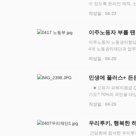
수 있도록 온라인 제작, 선배 공무원 
출을 돕기 위한 온라인 
작성일 : 04-23
용공단(…
이주노동자 부를 땐 
이주노동자 노동권익향상을
4개 노동권익재단과 업무
월 17일(금) (재)공
작성일 : 04-20
일재단 등 4개 노…
민생에 플러스+ 든
■ 고유가 피해지원금 Q&amp;A 1편 ① 고유가 피해지원금 지급 금액은 얼마인
가요? 70%의 국민을 대
라집니다. [지급금액 안
작성일 : 04-20
기…
우리루키, 행복한 하루
간담회에 참석한 우리루키