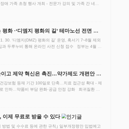
장애 가족 초청 행사 개최 - 전문가 강의 및 가족 간 네트
단과 사랑의달팽이는 4월 11일 우리은행 본점에서 ‘우
 평화 ·‘디엠지 평화의 길’ 테마노선 전면 개
.~11. 30. ‘디엠지(DMZ) 평화의 길’ 운영, 혹서기 7~8월 제외
리집과 두루누비 통해 온라인 사전 신청 접수 정부는 4월 1
일(월)까지 인천광역시, 강원특별자치도, 경기…
높이고 제약 혁신은 촉진…약가제도 개편안 의
5%로 인하…약품비 부담 완화·공급 안정 강화 희귀질환 치
등재 기간을 100일 이내로 단축하고, 제네릭 의약품 약가
, 이제 무료로 받을 수 있다
의 방법 및 수수료 등에 관한 규칙｣ 일부개정령안 입법예고