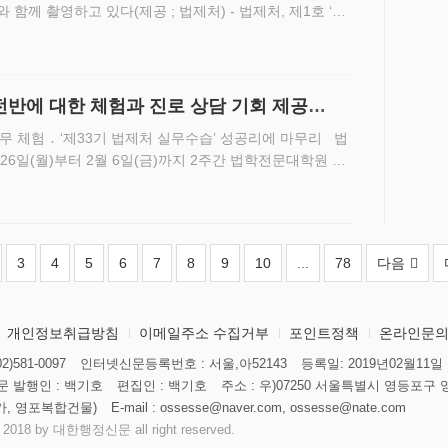
함께 촬영하고 있다(제공 ; 법제처) - 법제처, 제1호 ‘특
성
전반에 대한 체험과 진로 상담 기회 제공
무 체험 ․ ‘제33기 법제처 실무수습’ 성공리에 마무리 법
 26일(월)부터 2월 6일(금)까지 2주간 법학전문대학원 재
‘제33기 법학전문대학원 실무수습’을 실시했다.고 밝혔다.
3
4
5
6
7
8
9
10
...
78
다음
개인정보취급방침
이메일주소 수집거부
포인트정책
온라인문
)581-0097
인터넷신문등록번호 : 서울,아52143
등록일: 2019년02월11일
 발행인 : 백기호
편집인 : 백기호
주소 : 우)07250 서울특별시 영등포구 영
가, 영포복합건물)
E-mail : ossesse@naver.com, ossesse@nate.com
 2018 by 대한행정신문 all right reserved.