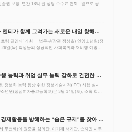
진술권 보장, 연간 18억 원 상당 수수료 면제 앞으로 공소
찰청에서 관리하는 사건기록에 대해 피고인, 피해자 등이 열
와 멘티가 함께 그려가는 새로운 내일 향해
 법무부(장관 정성호) 안양소년원(정
 26일(목) 학생들의 성공적인 사회복귀와 재비행 예방을
식을 개최하였다고 밝혔다. 이번 결연식은 가족의 지지기
수행 능력과 취업 실무 능력 강화로 건전한 사
소년원(정심여자중고등학교)은 3월 14일(토), 소속 학생
산성본부 주관 정보기술자격(ITQ) 시험을 진행했다고 3월
 경제활동을 방해하는 “숨은 규제”를 찾아 개
 두번째)이 권준율 심의관, 이기재 서기관, 손지민 사무