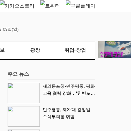
월 09일(일)
보
광장
취업·창업
주요 뉴스
재외동포청-민주평통, 평화
교육 협력 강화 ․ “한반도
평화, 차세대 동포가 세계
에 알리다”
민주평통, 제22대 강창일
수석부의장 취임