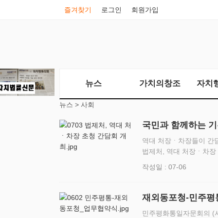
즐겨찾기
로그인
회원가입
뉴스
가치의창조
자치
뉴스 >
사회
국민과 함께하는 기
야
역대 처장ㆍ차장들이 간담
법제처, 역대 처장ㆍ차장 
한국프레스센터(서울 중구
작성일 : 07-06
했다. 이번 간담회…
재외동포청-민주평통,
대 동포가 세계에 
민주평화통일자문회의 (