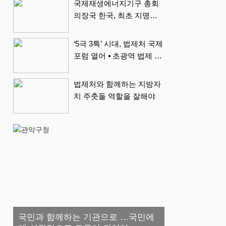
국제재생에너지기구 총회
의장국 한국, 최초 지명…
내년 1년 간 활동
‘5극 3특’ 시대, 법제처 국제
포럼 열어 ⦁ 초광역 법제 정
비 본격 논의
법제처와 함께하는 지방자
치 주춧돌 역할을 잘해야
국민과 함께하는 기관으로 …국민에
“함께 걸으며 