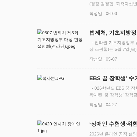
(청장 김경협, 좌측다섯번
기념사진을 촬영하고 있다
작성일 : 06-03
위한 업무협약(MOU…
법제처, 기초지방정
회 개최
- 전라권 기초지방정부 
장 조원철)는 5월 7일(
남) 기초지방정부 공무원
작성일 : 05-07
회를 개최했다. …
EBS 꿈 장학생’ 수
- 026학년도 EBS 꿈 장학생, 꿈을 위해 노력한 학생 13명 선발 - 전년 대비 약 2배
확대된 ‘꿈 장학생’ 장학
‘2026학년도 EBS 꿈장
작성일 : 04-27
‘장애인 수험생‘위
2026년 온라인 공직 설명