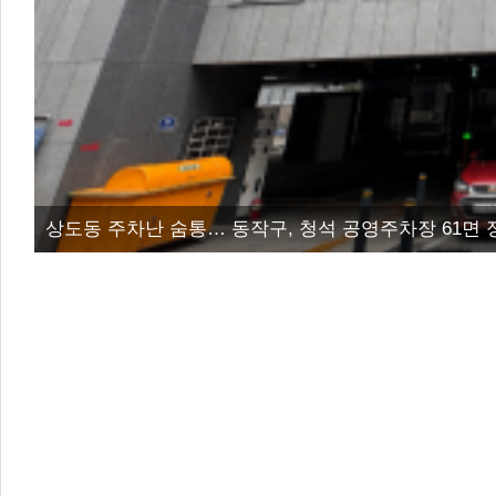
상도동 주차난 숨통… 동작구, 청석 공영주차장 61면 