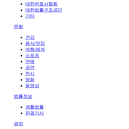
대한변호사협회
대한법률구조공단
기타
문화
건강
음식/맛집
여행/레져
스포츠
연예
공연
전시
영화
동영상
법률정보
생활법률
판결기사
광장