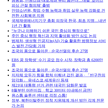
금융회, 신종스캠·대포계좌 뿌리 뽑는다…내달 '보이스
피싱 근절 협의체' 출범
안양소년원, 학업 수행 능력과 취업 실무 능력 강화로 건
전한 사회복귀 지원
국제재생에너지기구 총회 의장국 한국, 최초 지명…내년
1년 간 활동
“누구나 이해하기 쉬운 국민 중심의 행정으로”
주민 중심 행정 혁신과 지역 활성화 방안 심도 논의
법제처, 생성형 인공지능(AI) 기술 활용한 법령정보 서비
스 발전 간담회 가져
조국의 품으로 돌아온 · 순국선열의 후손 27명
EBS 꿈 장학생’ 수기 공모 접수 시작, 장학금 총 6200만
원
조국의 품으로 돌아온 · 순국선열의 후손 27명
지자체 모두가 힘을 합쳐 이뤄낸 값진 결과 · 「반구천의
암각화」 유네스코 세계유산 등재
제21대 대통령 선거 관련 대국민 담화문 발표
8월부턴 어린이집ㆍ학교 30미터 이내에선 금연!
원스톱 솔루션 센터로 걱정 스톱!
정부, 북한이탈주민 정착 지원체계 개선 방안 각계 전문
가 논의