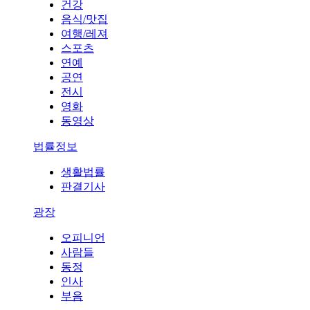
건강
음식/맛집
여행/레져
스포츠
연예
공연
전시
영화
동영상
법률정보
생활법률
판결기사
광장
오피니언
사람들
동정
인사
부음