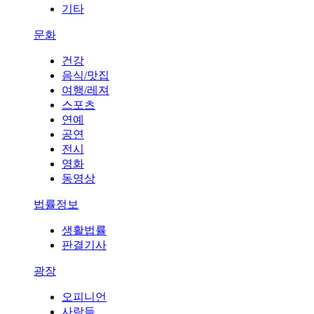
기타
문화
건강
음식/맛집
여행/레져
스포츠
연예
공연
전시
영화
동영상
법률정보
생활법률
판결기사
광장
오피니언
사람들