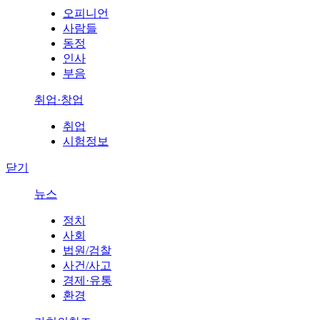
오피니언
사람들
동정
인사
부음
취업·창업
취업
시험정보
닫기
뉴스
정치
사회
법원/검찰
사건/사고
경제·유통
환경