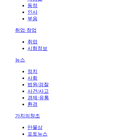
동정
인사
부음
취업·창업
취업
시험정보
뉴스
정치
사회
법원/검찰
사건/사고
경제·유통
환경
가치의창조
만물상
포토뉴스