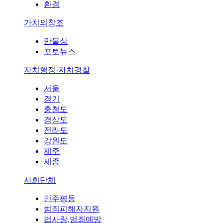
환경
가치의창조
만물상
포토뉴스
자치행정·자치경찰
서울
경기
충청도
경상도
전라도
강원도
제주
세종
사회단체
민주평등
범죄피해자지원
법사랑,범죄예방