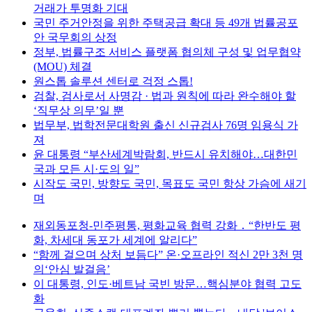
거래가 투명화 기대
국민 주거안정을 위한 주택공급 확대 등 49개 법률공포
안 국무회의 상정
정부, 법률구조 서비스 플랫폼 협의체 구성 및 업무협약
(MOU) 체결
원스톱 솔루션 센터로 걱정 스톱!
검찰, 검사로서 사명감 · 법과 원칙에 따라 완수해야 할
‘직무상 의무’일 뿐
법무부, 법학전문대학원 출신 신규검사 76명 임용식 가
져
윤 대통령 “부산세계박람회, 반드시 유치해야…대한민
국과 모든 시·도의 일”
시작도 국민, 방향도 국민, 목표도 국민 항상 가슴에 새기
며
재외동포청-민주평통, 평화교육 협력 강화 ․ “한반도 평
화, 차세대 동포가 세계에 알리다”
“함께 걸으며 상처 보듬다” 온·오프라인 적신 2만 3천 명
의‘안심 발걸음’
이 대통령, 인도·베트남 국빈 방문…핵심분야 협력 고도
화