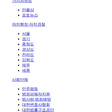
가치의창조
만물상
포토뉴스
자치행정·자치경찰
서울
경기
충청도
경상도
전라도
강원도
제주
세종
사회단체
민주평등
범죄피해자지원
법사랑,범죄예방
대한변호사협회
대한법률구조공단