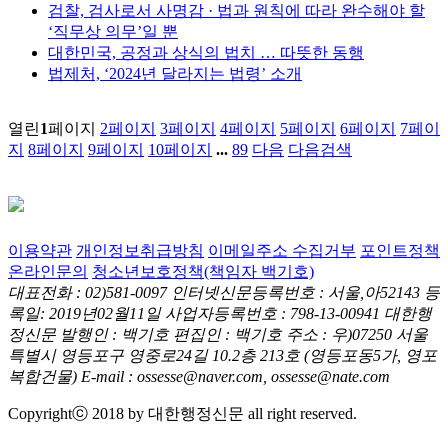
검찰, 검사로서 사명감 · 법과 원칙에 따라 완수해야 할
‘직무상 의무’일 뿐
대한민국, 공정과 상식의 법치 … 따뜻한 동행
법제처, ‘2024년 달라지는 법령’ 소개
열린
1
페이지
2
페이지
3
페이지
4
페이지
5
페이지
6
페이지
7
페이
지
8
페이지
9
페이지
10
페이지
...
89
다음
다음검색
이용약관
개인정보취급방침
이메일주소 수집거부
포인트정책
온라인문의
청소년보호정책(책임자 백기호)
대표전화 : 02)581-0097
인터넷신문등록번호 : 서울,아52143
등
록일: 2019년02월11일
사업자등록번호 : 798-13-00941
대한행
정신문 발행인 : 백기호
편집인 : 백기호
주소 : 우)07250 서울
특별시 영등포구 영중로24길 10.2층 213호
(영등포동5가, 영포
복합건물)
E-mail : ossesse@naver.com, ossesse@nate.com
Copyrightⓒ 2018 by 대한행정신문 all right reserved.