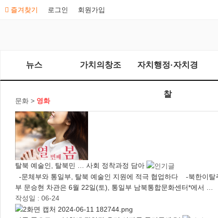
즐겨찾기
로그인
회원가입
뉴스
가치의창조
자치행정·자치경
찰
문화 >
영화
탈북 예술인, 탈북민 … 사회 정착과정 담아
-문체부와 통일부, 탈북 예술인 지원에 적극 협업하다 -북한이탈주민
부 문승현 차관은 6월 22일(토), 통일부 남북통합문화센터*에서 …
작성일 : 06-24