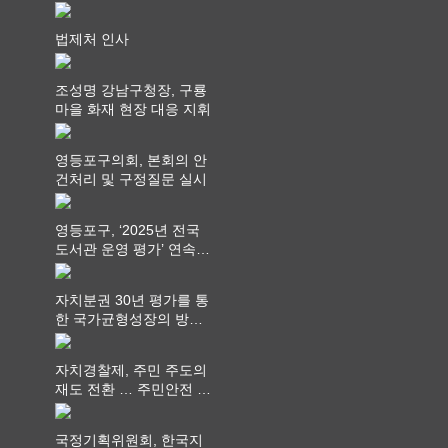
회 제공
법제처 인사
조성명 강남구청장, 구룡
마을 화재 현장 대응 지휘
영등포구의회, 본회의 안
건처리 및 구정질문 실시
영등포구, ‘2025년 전국
도서관 운영 평가’ 연속
최고 영예 장관상에서 ‘대
통령상’ 수상
자치분권 30년 평가를 통
한 국가균형성장의 방향
과 과제 논의
자치경찰제, 주민 주도의
재도 전환 … 주민안전 치
안서비스가 최우선 되어
야
국정기획위원회, 한국지