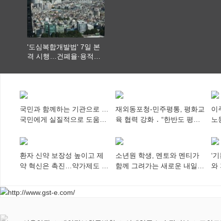
'도심복합개발법' 7일 본
격 시행…건폐율·용적률
특례 부여
국민과 함께하는 기관으로 …
재외동포청-민주평통, 평화교
이
국민에게 실질적으로 도움이
육 협력 강화 ․ “한반도 평화,
노
되어야
차세대 동포가 세계에 알리
추
다”
환자 신약 보장성 높이고 제
소년원 학생, 멘토와 멘티가
‘
약 혁신은 촉진…약가제도 개
함께 그려가는 새로운 내일
와
편안 의결
향해
미