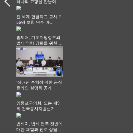
하나의 고향을 만들어 가
다
전 세계 한글학교 교사 2
56명 초청 연수 마
쳐...“수업은 더 깊게, 교
사 연결은 더 넓게”
법제처, 기초지방정부의
법제 역량 강화를 위한 전
라권 현장설명회 개최
‘장애인 수험생‘위한 공직
온라인 설명회 공개
영등포구의회, 오는 제9
회 전국동시지방선거 ‧
"공직사회는 어느 때보다
공정하고 책임 있는 자세
법제처, 법제 업무 전반에
를 지켜야 할 것"
대한 체험과 진로 상담 기