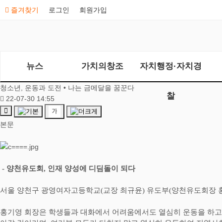
즐겨찾기
로그인
회원가입
뉴스
가치의창조
자치행정·자치경
청소년, 운동과 도전 • 나는 금메달을 꿈꾼다
찰
22-07-30 14:55
본문
-
양천유도회
,
인재 양성에 디딤돌이 되다
서울 양천구 광영여자고등학교
(
교장 최규윤
)
유도부
(
양천유도회장 
홍기영 회장은 학생들과 대화에서 어려움에서도 열심히 운동을 하고