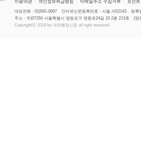
이용약관
개인정보취급방침
이메일주소 수집거부
포인트
대표전화 : 02)581-0097
인터넷신문등록번호 : 서울,아52143
등록일
주소 : 우)07250 서울특별시 영등포구 영중로24길 10.2층 213호
(영
Copyrightⓒ 2018 by 대한행정신문 all right reserved.