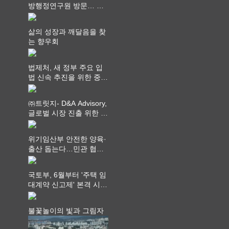
방행정연구원 방문… 국
가균형성장 논의
삶의 성장과 깨달음을 찾
는 향우회
법제처, 새 정부 주요 입
법 신속 추진을 위한 중앙
부처 법무담당관 회의 개
최
㈜트릿지- D&A Advisory,
글로벌 시장 진출 위한 전
략적 업무협약 체결
위기임산부 안전한 양육·
출산 돕는다…민관 협력
체계 구축
국토부, 6월부터 '주택 임
대계약 신고제' 본격 시
행…실거래가 투명화 기
대
불꽃놀이의 빛과 그림자