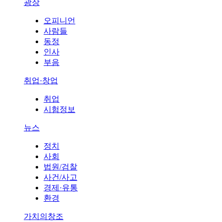
광장
오피니언
사람들
동정
인사
부음
취업·창업
취업
시험정보
뉴스
정치
사회
법원/검찰
사건/사고
경제·유통
환경
가치의창조