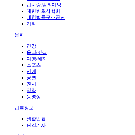
법사랑,범죄예방
대한변호사협회
대한법률구조공단
기타
문화
건강
음식/맛집
여행/레져
스포츠
연예
공연
전시
영화
동영상
법률정보
생활법률
판결기사