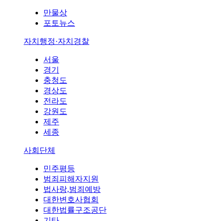
만물상
포토뉴스
자치행정·자치경찰
서울
경기
충청도
경상도
전라도
강원도
제주
세종
사회단체
민주평등
범죄피해자지원
법사랑,범죄예방
대한변호사협회
대한법률구조공단
기타