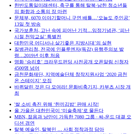
한반도통일미래센터, 축구를 통해 탈북·남한 청소년들
의 화합과 소통의 장 마련
문체부, 6070 이야기할머니 구연 배틀…‘오늘도 주인공’
13일 첫 방송
국가보훈처, 고난 속에 피어난 기적…임정기념관, ‘피난
시절 천막교실’ 특별전
대한민국 어디서나 살기좋은 지방시대’의 실현
질병관리청, 전국에 인플루엔자(독감) 유행주의보 발
령…2019년 이후 처음
영화 ‘승리호’ 크라우드펀딩 사전공개 오픈알림 신청자
4500명 넘어
금천문화재단, 지역예술단체 창작지원사업 ‘2020 금천
온 스테이지’ 모집
바퀴달린 것은 다 모여라! 문화비축기지, 카부츠 시장 개
최
'쌀 소비 촉진 위해 ‘한끼김밥’ 판매 시작!
올 가을은 대한민국이 ‘미술축제’로 물든다
MBN, 젊음과 낭만이 가득한 7080 그룹 · 싸-운드 대결 오
디션 경연
탈북 예술인, 탈북민 … 사회 정착과정 담아