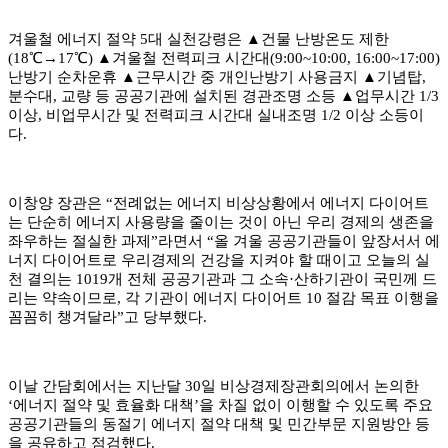
겨울철 에너지 절약
5
대 실천강령은
▲
건물 난방온도 제한
(18
℃→
17
℃
)
▲
겨울철 전력피크 시간대
(9:00~10:00, 16:00~17:00)
난방기 순차운휴
▲
근무시간 중 개인난방기 사용금지
▲
기념탑
,
분수대
,
교량 등 공공기관에 설치된 경관조명 소등
▲
업무시간
1/3
이상
,
비업무시간 및 전력피크 시간대 실내조명
1/2
이상 소등이
다
.
이창양 장관은
“
전례없는 에너지 비상상황에서 에너지 다이어트
는 단순히 에너지 사용량을 줄이는 것이 아닌 우리 경제의 생존을
좌우하는 절실한 과제
”
라면서
“
올 겨울 공공기관들이 앞장서서 에
너지 다이어트로 우리경제의 건강을 지켜야 할 때이고 오늘의 실
천 결의는
1019
개 전체 공공기관과 그 소속
·
산하기관이 국민께 드
리는 약속이므로
,
각 기관이 에너지 다이어트
10
절감 목표 이행을
꼼꼼히 챙겨달라
”
고 당부했다
.
이날 간담회에서는 지난달
30
일 비상경제장관회의에서 논의한
‘
에너지 절약 및 효율화 대책
’
을 차질 없이 이행할 수 있도록 주요
공공기관들의 동절기 에너지 절약 대책 및 민간부문 지원방안 등
을 공유하고 점검했다
.