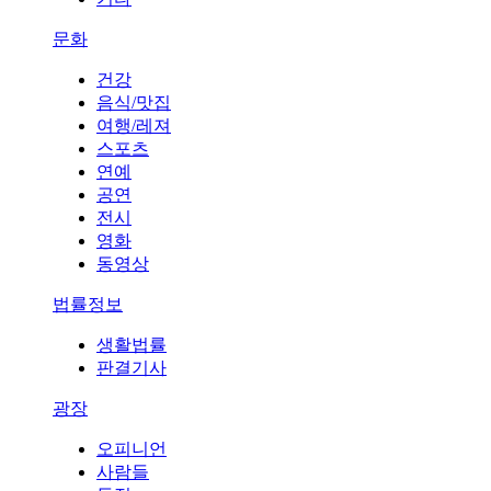
문화
건강
음식/맛집
여행/레져
스포츠
연예
공연
전시
영화
동영상
법률정보
생활법률
판결기사
광장
오피니언
사람들