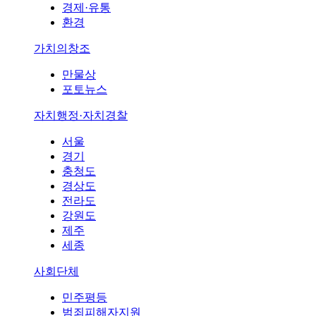
경제·유통
환경
가치의창조
만물상
포토뉴스
자치행정·자치경찰
서울
경기
충청도
경상도
전라도
강원도
제주
세종
사회단체
민주평등
범죄피해자지원