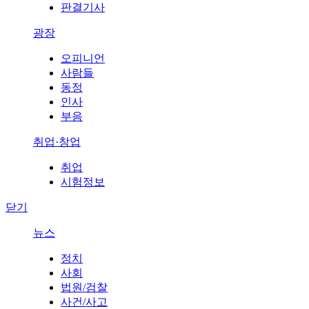
판결기사
광장
오피니언
사람들
동정
인사
부음
취업·창업
취업
시험정보
닫기
뉴스
정치
사회
법원/검찰
사건/사고