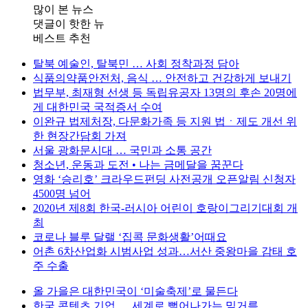
많이 본 뉴스
댓글이 핫한 뉴
베스트 추천
탈북 예술인, 탈북민 … 사회 정착과정 담아
식품의약품안전처, 음식 … 안전하고 건강하게 보내기
법무부, 최재형 선생 등 독립유공자 13명의 후손 20명에
게 대한민국 국적증서 수여
이완규 법제처장, 다문화가족 등 지원 법ㆍ제도 개선 위
한 현장간담회 가져
서울 광화문시대 … 국민과 소통 공간
청소년, 운동과 도전 • 나는 금메달을 꿈꾼다
영화 ‘승리호’ 크라우드펀딩 사전공개 오픈알림 신청자
4500명 넘어
2020년 제8회 한국-러시아 어린이 호랑이그리기대회 개
최
코로나 블루 달랠 ‘집콕 문화생활’어때요
어촌 6차산업화 시범사업 성과…서산 중왕마을 감태 호
주 수출
올 가을은 대한민국이 ‘미술축제’로 물든다
한국 콘텐츠 기업 … 세계로 뻗어나가는 밑거름