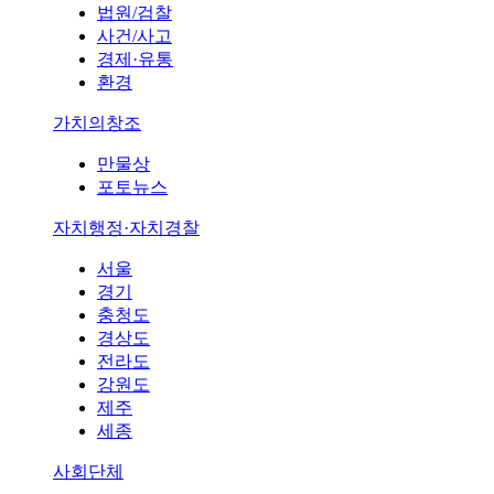
법원/검찰
사건/사고
경제·유통
환경
가치의창조
만물상
포토뉴스
자치행정·자치경찰
서울
경기
충청도
경상도
전라도
강원도
제주
세종
사회단체