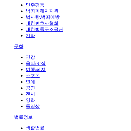
민주평등
범죄피해자지원
법사랑,범죄예방
대한변호사협회
대한법률구조공단
기타
문화
건강
음식/맛집
여행/레져
스포츠
연예
공연
전시
영화
동영상
법률정보
생활법률