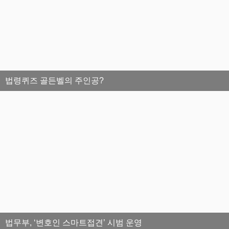
법령퀴즈 골든벨의 주인공?
법무부, ‘변호인 스마트접견’ 시범 운영