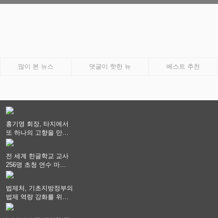
많이 본 뉴스
댓글이 핫한 뉴
베스트 추천
홍기영 회장, 타지에서
또 하나의 고향을 만들
어 가다
전 세계 한글학교 교사
256명 초청 연수 마
쳐...“수업은 더 깊게, 교
사 연결은 더 넓게”
법제처, 기초지방정부의
법제 역량 강화를 위한
전라권 현장설명회 개최