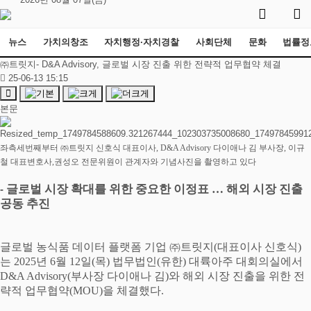
뉴스
가치의창조
자치행정·자치경찰
사회단체
문화
법률정
㈜트릿지- D&A Advisory, 글로벌 시장 진출 위한 전략적 업무협약 체결
25-06-13 15:15
본문
좌측세번째부터
㈜
트릿지 신호식 대표이사
, D&A Advisory
다이애나 김 부사장
,
이규
철 대표변호사
,
권성오 전문위원이 관계자와 기념사진을 촬영하고 있다
글로벌 시장 확대를 위한 중요한 이정표
…
해외 시장 진출
-
공동 추진
글로벌 농식품 데이터 플랫폼 기업
㈜
트릿지
(
대표이사 신호식
)
는
2025
년
6
월
12
일
(
목
)
법무법인
(
유한
)
대륙아주 대회의실에서
D&A Advisory(
부사장 다이애나 김
)
와 해외 시장 진출을 위한 전
략적 업무협약
(MOU)
을 체결했다
.