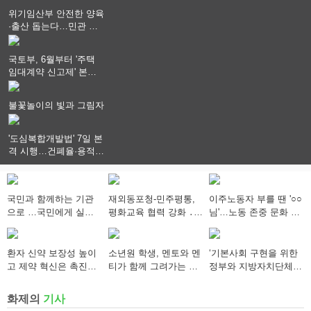
결
위기임산부 안전한 양육
·출산 돕는다…민관 협
력체계 구축
국토부, 6월부터 '주택
임대계약 신고제' 본격
시행…실거래가 투명화
기대
불꽃놀이의 빛과 그림자
'도심복합개발법' 7일 본
격 시행…건폐율·용적률
특례 부여
국민과 함께하는 기관
재외동포청-민주평통,
이주노동자 부를 땐 '○○
으로 …국민에게 실질
평화교육 협력 강화 ․
님'…노동 존중 문화 확
적으로 도움이 되어야
“한반도 평화, 차세대
산 캠페인 추진
동포가 세계에 알리다”
환자 신약 보장성 높이
소년원 학생, 멘토와 멘
‘기본사회 구현을 위한
고 제약 혁신은 촉진…
티가 함께 그려가는 새
정부와 지방자치단체의
약가제도 개편안 의결
로운 내일 향해
역할’ 세미나 개최
화제의
기사