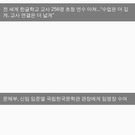
전 세계 한글학교 교사 256명 초청 연수 마쳐...“수업은 더 깊
게, 교사 연결은 더 넓게”
문체부, 신임 임준열 국립한국문학관 관장에게 임명장 수여