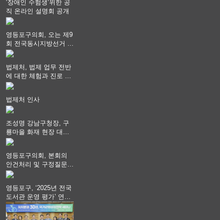
‘장애인 수험생‘위한 공
직 온라인 설명회 공개
영등포구의회, 오는 제9
회 전국동시지방선거 ‧
"공직사회는 어느 때보
다 공정하고 책임 있는
법제처, 법제 업무 전반
자세를 지켜야 할 것"
에 대한 체험과 진로 상
담 기회 제공
법제처 인사
조성명 강남구청장, 구
룡마을 화재 현장 대응
지휘
영등포구의회, 본회의
안건처리 및 구정질문
실시
영등포구, ‘2025년 전국
도서관 운영 평가’ 연속
최고 영예 장관상에서
‘대통령상’ 수상