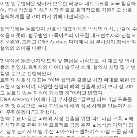
이번 업무협약은 양사가 보유한 역량과 네트워크를 적극 활용하
여
,
국내 기업들의 해외시장 진출을 효과적으로 지원하고 상호
협력체계를 공고히 하기 위해 마련되었다
.
협약식에는
㈜
트릿지 신호식 대표이사와 박사민 이사
,
방글아 수
석을 비롯해
,
법무법인 대륙아주의 이규철 대표변호사와 권성오
전문위원
,
그리고
D&A Advisory
다이애나 김 부사장이 참석하여
협약의 의미를 더했다
.
협약식은
㈜
트릿지의 도착 및 환담을 시작으로
,
각 대표 및 인사
들의 환영사
,
트릿지의 데이터 솔루션 소개
,
협약서 서명 및 기념
촬영 순으로 진행되었다
.
트릿지 신호식 대표는
“
이번 협약은 글로벌 시장 확대를 위한 중
요한 이정표이며
,
다양한 산업의 해외 진출에 있어 보다 정교하
고 실효성 있는 지원이 가능할 것
”
이라고 밝혔다
.
D&A Advisory
다이애나 김 부사장은
“
글로벌 파트너십 구축을
위한 첫걸음으로
,
국내 기업들의 해외 성공 사례를 만들어가는
데 주력하겠다
,”
고 전했다
.
협약 주요 내용은
▲
해외 시장 진출을 위한 파트너십 구축
▲
해
외시장 진출 관련 제반 프로젝트 공동 추진
▲
농식품 이외의 업
계 정부 관계자 미팅 주선
▲
마스터프랜차이즈 사업 자문 및 제