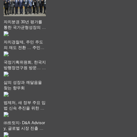
자치분권 30년 평가를
통한 국가균형성장의 방
향과 과제 논의
자치경찰제, 주민 주도
의 재도 전환 … 주민안
전 치안서비스가 최우선
되어야
국정기획위원회, 한국지
방행정연구원 방문… 국
가균형성장 논의
삶의 성장과 깨달음을
찾는 향우회
법제처, 새 정부 주요 입
법 신속 추진을 위한 중
앙부처 법무담당관 회의
개최
㈜트릿지- D&A Advisor
y, 글로벌 시장 진출 위
한 전략적 업무협약 체