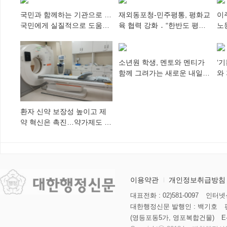
국민과 함께하는 기관으로 …
재외동포청-민주평통, 평화교
이
국민에게 실질적으로 도움이
육 협력 강화 ․ “한반도 평화,
노
되어야
차세대 동포가 세계에 알리
추
다”
소년원 학생, 멘토와 멘티가
‘
함께 그려가는 새로운 내일
와
향해
미
환자 신약 보장성 높이고 제
약 혁신은 촉진…약가제도 개
편안 의결
이용약관
개인정보취급방침
대표전화 : 02)581-0097
인터넷신
대한행정신문 발행인 : 백기호
(영등포동5가, 영포복합건물)
E