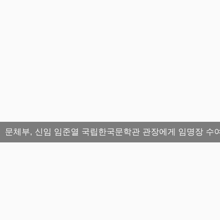
문체부, 신임 임준열 국립한국문학관 관장에게 임명장 수