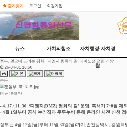
즐겨찾기
로그인
회원가입
뉴스
가치의창조
자치행정·자치경
정부, 걸으며 느끼는 평화 ·‘디엠지 평화의 길’ 테마노선 전면 개방
찰
26-04-01 10:50
본문
(제공 ; 통일부)
- 4. 17.~11. 30. ‘
디엠지
(DMZ)
평화의 길
’
운영
,
혹서기
7~8
월 제
- 4
월
1
일부터 공식 누리집과 두루누비 통해 온라인 사전 신청 접
정부는
4
월
17
일
(
금
)
부터
11
월
30
일
(
월
)
까지 인천광역시
,
강원특