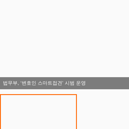
법무부, ‘변호인 스마트접견’ 시범 운영