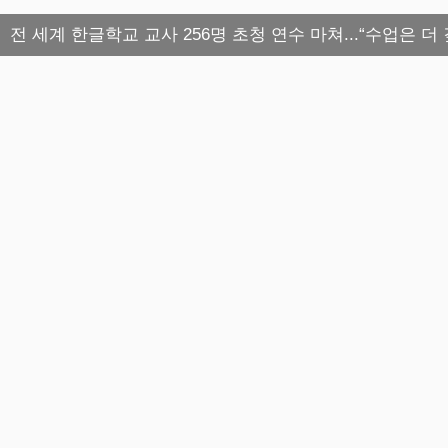
전 세계 한글학교 교사 256명 초청 연수 마쳐...“수업은 더