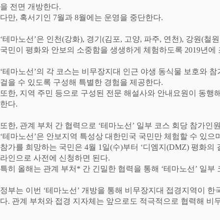
을 전면 개방한다
.
다만
,
혹서기인
7
월과
8
월에는 운영을 중단한다
.
‘
테마노선
’
은 인천
(
강화
),
경기
(
김포
,
고양
,
파주
,
연천
),
강원
(
철원
국민이 평화와 안보의 소중함을 생생하게 체험하도록
2019
년에
‘
테마노선
’
의 각 코스는 비무장지대 인근 야생 동식물 보호와 
걸을 수 있도록 구성해 특별한 경험을 제공한다
.
또한
,
지역 주민 등으로 구성된 전문 해설사와 안내요원이 동행
한다
.
또한
,
관계 부처 간 협력으로
‘
테마노선
’
일부 코스 회당 참가인
‘
테마노선
’
은 안보지역 특성상 대한민국 국민만 체험할 수 있으
참가를 희망하는 국민은
4
월
1
일
(
수
)
부터
‘
디엠지
(DMZ)
평화의 
라인으로 사전에 신청하면 된다
.
특히 올해는 관계 부처
*
간 긴밀한 협력을 통해
‘
테마노선
’
일부 
정부는 이번
‘
테마노선
’
개방을 통해 비무장지대 접경지역이 한국
다
.
관계 부처와 접경 지자체는 앞으로도 적극적으로 협력해 비