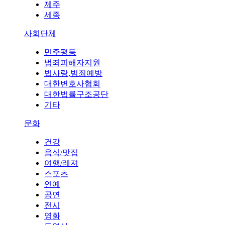
제주
세종
사회단체
민주평등
범죄피해자지원
법사랑,범죄예방
대한변호사협회
대한법률구조공단
기타
문화
건강
음식/맛집
여행/레져
스포츠
연예
공연
전시
영화