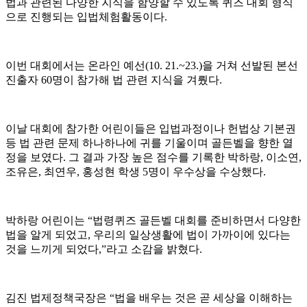
법과 관련된 다양한 지식을 함양할 수 있도록 퀴즈 대회 형식
으로 진행되는 입법체험활동이다
.
이번 대회에서는 온라인 예선
(10. 21.~23.)
을 거쳐 선발된 본선
진출자
60
명이 참가해 법 관련 지식을 겨뤘다
.
이날 대회에 참가한 어린이들은 입법과정이나 헌법상 기본권
등 법 관련 문제 하나하나에 귀를 기울이며 골든벨을 향한 열
정을 보였다
.
그 결과 가장 높은 점수를 기록한 박하랑
,
이소연
,
조유은
,
최연우
,
홍성현 학생
5
명이 우수상을 수상했다
.
박하랑 어린이는
“
법령퀴즈 골든벨 대회를 준비하면서 다양한
법을 알게 되었고
,
우리의 일상생활에 법이 가까이에 있다는
것을 느끼게 되었다
,”
라고 소감을 밝혔다
.
김진 법제정책국장은
“
법을 배우는 것은 곧 세상을 이해하는