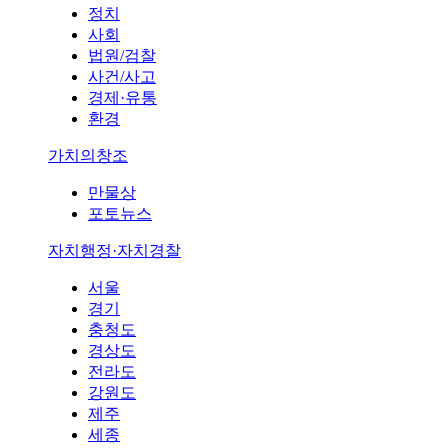
정치
사회
법원/검찰
사건/사고
경제·유통
환경
가치의창조
만물상
포토뉴스
자치행정·자치경찰
서울
경기
충청도
경상도
전라도
강원도
제주
세종