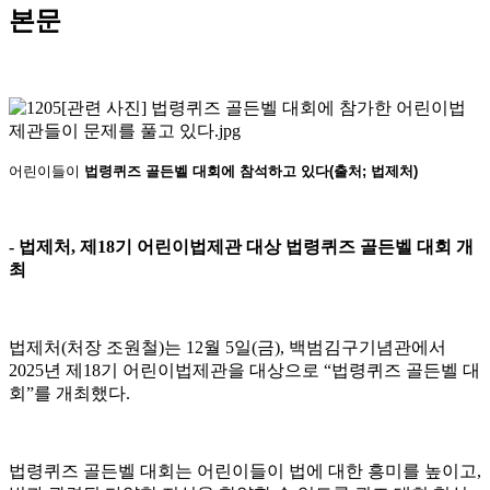
본문
어린이들이
법령퀴즈 골든벨 대회에 참석하고 있다(출처; 법제처)
-
법제처
,
제
18
기 어린이법제관 대상 법령퀴즈 골든벨 대회 개
최
법제처
(
처장 조원철
)
는
12
월
5
일
(
금
),
백범김구기념관에서
2025
년 제
18
기 어린이법제관을 대상으로
“
법령퀴즈 골든벨 대
회
”
를 개최했다
.
법령퀴즈 골든벨 대회는 어린이들이 법에 대한 흥미를 높이고
,