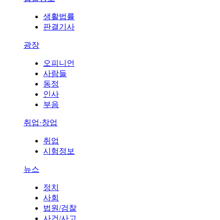
생활법률
판결기사
광장
오피니언
사람들
동정
인사
부음
취업·창업
취업
시험정보
뉴스
정치
사회
법원/검찰
사건/사고