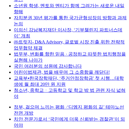
소년원 학생, 멘토와 멘티가 함께 그려가는 새로운 내일
향해
자치분권 30년 평가를 통한 국가균형성장의 방향과 과제
논의
이의신 강남복지재단 이사장, ‘기부챌린지 파트너스데
이’ 개최
㈜트릿지- D&A Advisory, 글로벌 시장 진출 위한 전략적
업무협약 체결
법무부, 변화를 향한 믿음 · 공정하고 따뜻한 법치행정을
실현해 나아가
국민 여러분의 성원에 감사합니다
어린이법제관, 법을 배우며 그 소중함을 깨닫다!
교육부⦁한국장학재단, ‘주거안정장학금' 첫 시행…대학
생에 월 최대 20만 원 지원
청소년, 중학교ㆍ고등학교 및 학교 밖 법 관련 자식 넓혀
야
정부, 걸으며 느끼는 평화 ·‘디엠지 평화의 길’ 테마노선
전면 개방
치안 전문가로서 ‘국민에게 더욱 신뢰받는 경찰관’이 되
어야