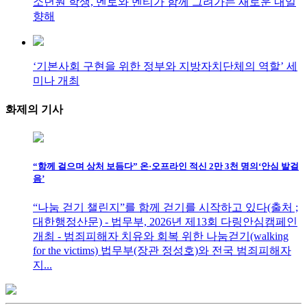
소년원 학생, 멘토와 멘티가 함께 그려가는 새로운 내일
향해
‘기본사회 구현을 위한 정부와 지방자치단체의 역할’ 세
미나 개최
화제의
기사
“함께 걸으며 상처 보듬다” 온·오프라인 적신 2만 3천 명의‘안심 발걸
음’
“나눔 걷기 챌린지”를 함께 걷기를 시작하고 있다(출처 ;
대한행정산문) - 법무부, 2026년 제13회 다링안심캠페인
개최 - 범죄피해자 치유와 회복 위한 나눔걷기(walking
for the victims) 법무부(장관 정성호)와 전국 범죄피해자
지...