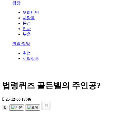
광장
오피니언
사람들
동정
인사
부음
취업·창업
취업
시험정보
법령퀴즈 골든벨의 주인공?
25-12-06 17:46