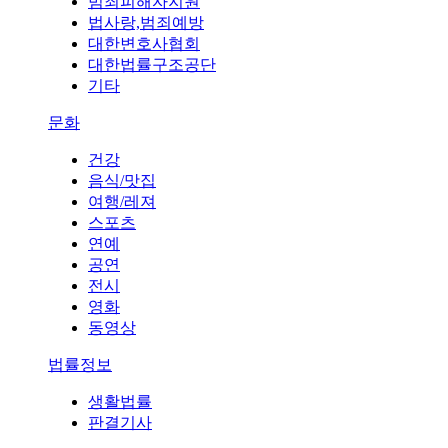
범죄피해자지원
법사랑,범죄예방
대한변호사협회
대한법률구조공단
기타
문화
건강
음식/맛집
여행/레져
스포츠
연예
공연
전시
영화
동영상
법률정보
생활법률
판결기사