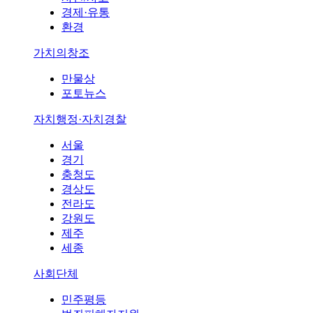
경제·유통
환경
가치의창조
만물상
포토뉴스
자치행정·자치경찰
서울
경기
충청도
경상도
전라도
강원도
제주
세종
사회단체
민주평등