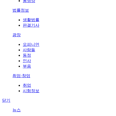
동영상
법률정보
생활법률
판결기사
광장
오피니언
사람들
동정
인사
부음
취업·창업
취업
시험정보
닫기
뉴스