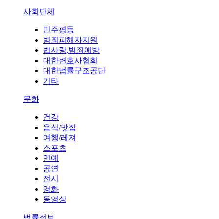
사회단체
민주평등
범죄피해자지원
법사랑,범죄예방
대한변호사협회
대한법률구조공단
기타
문화
건강
음식/맛집
여행/레져
스포츠
연예
공연
전시
영화
동영상
법률정보