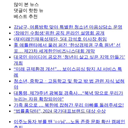
많이 본 뉴스
댓글이 핫한 뉴
베스트 추천
강남구, 여름방학 맞아 특별한 청소년 마음상담소 운영
‘장애인 수험생‘위한 공직 온라인 설명회 공개
(재)미래인재육성재단, 5대 강석호 이사장 취임
美 애틀랜타에서 울려 퍼진 ‘한상경제권 구축 원년’ 선
포… 제23차 세계한인비즈니스대회 개막
대국민 아이디어 공모전 ‘청년이 살고 싶은 지역 만들기’
개최
“미래 규제환경 개선”… 보이스피싱 탐지 AI 서비스 특
례
청소년, 중학교ㆍ고등학교 및 학교 밖 법 관련 자식 넓혀
야
대통령, 제79주년 광복절 경축사…“북녁 땅으로 우리가
누리는 자유 확장되어야”
가족 품으로 … 북한에 잡혀간 우리 아빠를 돌려주세요!
“법률홈닥터”, 2024 국가대표브랜드 대상 수상
이주노동자 부를 땐 '○○님'…노동 존중 문화 확산 캠페인
추진