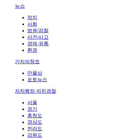
뉴스
정치
사회
법원/검찰
사건/사고
경제·유통
환경
가치의창조
만물상
포토뉴스
자치행정·자치경찰
서울
경기
충청도
경상도
전라도
강원도