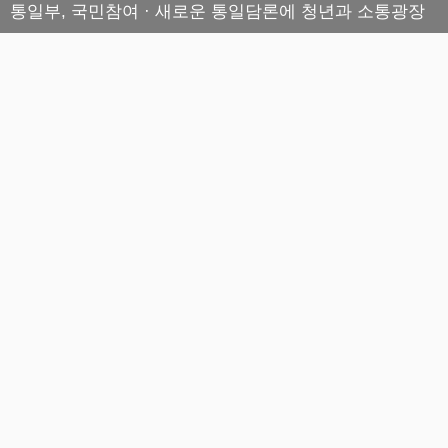
통일부, 국민참여 · 새로운 통일담론에 청년과 소통광장