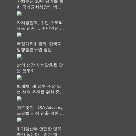
자치분권 30년 평가를 통
한 국가균형성장의 방향
과 과제 논의
자치경찰제, 주민 주도의
재도 전환 … 주민안전 치
안서비스가 최우선 되어
야
국정기획위원회, 한국지
방행정연구원 방문… 국
가균형성장 논의
삶의 성장과 깨달음을 찾
는 향우회
법제처, 새 정부 주요 입
법 신속 추진을 위한 중앙
부처 법무담당관 회의 개
최
㈜트릿지- D&A Advisory,
글로벌 시장 진출 위한 전
략적 업무협약 체결
위기임산부 안전한 양육·
출산 돕는다…민관 협력