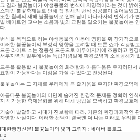
그 결과 불꽃놀이가 야생동물의 번식에 치명적이라는 것이 밝
스페인 불꽃축제들로 인해 집 참새의 번식 성공률이 줄어들었고
또한 칠레의 새해 불꽃놀이로 인해 남미 바다사자의 번식기가 
빌 베이트언 교수는 소음과 빛의 교란을 일으키는 불꽃놀이는 인
다
.
번식을 목적으로 하는 야생동물의 이동에 영향을 줘 장기적으로
이러한 불꽃놀이의 부정적 영향을 고려할 때 드론 쇼가 각광받고
드론 라이트 쇼는 점등한 드론으로 이루어지기에 조용하고 환경
서부지역의 일부에서는 독립기념일에 환경오염과 소음공해가 없
드론을 활용할 시 불꽃놀이의 화려함과 아름다움은 유지하면서
표현이 가능하다는 이점을 가질 수 있다고 전망된다
.
불꽃놀이는 그 자체로 우리에게 큰 즐거움을 주지만 환경오염에
아름다운 불꽃놀이의 이면에 숨겨진 환경적 문제를 정확히 인
지속 가능한 축제문화를 위해 대체 방법을 모색하고 환경보호에
기술이 발달하고 시대가 진보함에 따라
,
기존의 환경파괴적인 관
자명한 사실이다
.
이러한 선택이 결국엔 더 나는 미래로 우리를 
[대한행정신문] 불꽃놀이의 빛과 그림자 : 네이버 블로그
0