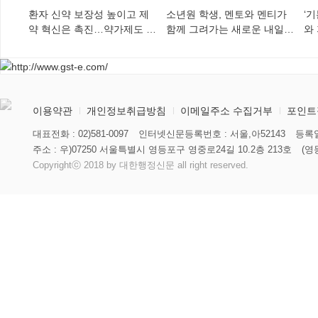
환자 신약 보장성 높이고 제
소년원 학생, 멘토와 멘티가
‘
약 혁신은 촉진…약가제도 개
함께 그려가는 새로운 내일
와
편안 의결
향해
미
이용약관
개인정보취급방침
이메일주소 수집거부
포인트
대표전화 : 02)581-0097
인터넷신문등록번호 : 서울,아52143
등록일
주소 : 우)07250 서울특별시 영등포구 영중로24길 10.2층 213호
(영
Copyrightⓒ 2018 by 대한행정신문 all right reserved.