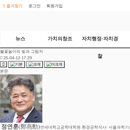
즐겨찾기
로그인
회원가입
뉴스
가치의창조
자치행정·자치경
불꽃놀이의 빛과 그림자
찰
25-04-12 17:29
본문
정연훈
(
鄭燕勳
)
연세대학교공학대학원 환경공학석사/
서울과학기