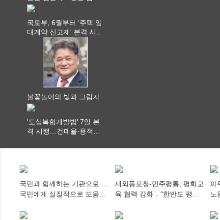
체계 구축
국토부, 6월부터 '주택 임
대계약 신고제' 본격 시
행…실거래가 투명화 기
대
불꽃놀이의 빛과 그림자
'도심복합개발법' 7일 본
격 시행…건폐율·용적률
특례 부여
국민과 함께하는 기관으로 …
재외동포청-민주평통, 평화교
이
국민에게 실질적으로 도움이
육 협력 강화 ․ “한반도 평화,
노
되어야
차세대 동포가 세계에 알리
추
다”