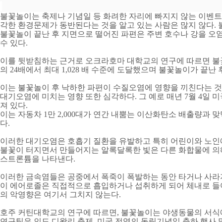
불꽃놀이는 축제나 기념일 등 화려한 자리에 빠지지 않는 이벤
각한 환경문제가 동반된다는 것을 알고 있는 사람은 많지 않다
.
불꽃놀이 끝난 후 지면으로 떨어진 파편은 주변 호수나 강을 오
수 있다
.
이를 뒷받침하는 근거로 오크라호마 대학교의 연구에 따르면 불
의
24
배에서 최대
1,028
배 수준에 도달했으며 불꽃놀이가 끝난 
이는 불꽃놀이 후 낙하한 파편이 수질오염에 영향을 끼친다는 
대기오염에 미치는 영향 또한 심각하다
.
그 예로 매년
7
월
4
일 
져 있다
.
이는 자동차
1
만
2,000
대가 연간 내뿜는 이산화탄소 배출량과 맞
다
.
이러한 대기오염은 호흡기 질환을 유발하고 특히 어린이와 노인에
불꽃이 터지면서 만들어지는 알록달록한 빛은 다른 화합물에 의
스트론튬을 나타낸다
.
이러한 금속염들은 공중에서 폭죽이 폭발하는 동안 타거나 사라
이 에어로졸은 직접적으로 흡입하거나 섭취하게 되어 체내로 
의 악영향은 여기서 그치지 않는다
.
호주 커틴대학교의 연구에 따르면
,
불꽃놀이는 야생동물의 서식에
연구팀은 인도 디왈리 축제
,
미국 전역의 독립기념일 축하 행사 