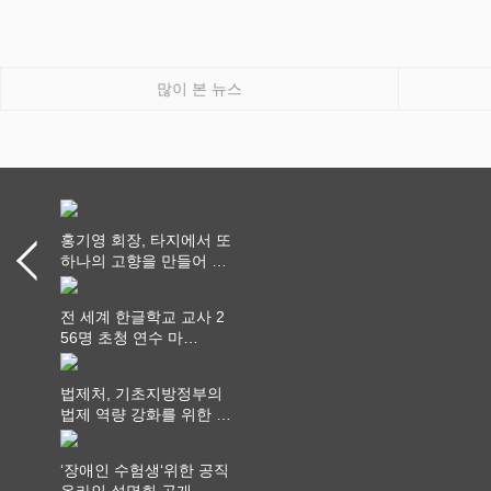
많이 본 뉴스
홍기영 회장, 타지에서 또
하나의 고향을 만들어 가
다
전 세계 한글학교 교사 2
56명 초청 연수 마
쳐...“수업은 더 깊게, 교
사 연결은 더 넓게”
법제처, 기초지방정부의
법제 역량 강화를 위한 전
라권 현장설명회 개최
‘장애인 수험생‘위한 공직