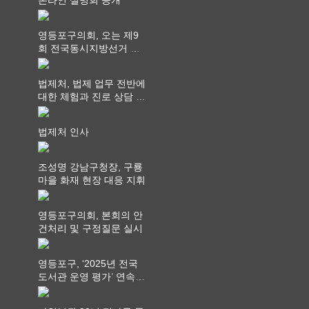
온라인 설명회 공개
영등포구의회, 오는 제9
회 전국동시지방선거 ‧
"공직사회는 어느 때보다
공정하고 책임 있는 자세
법제처, 법제 업무 전반에
를 지켜야 할 것"
대한 체험과 진로 상담 기
회 제공
법제처 인사
조성명 강남구청장, 구룡
마을 화재 현장 대응 지휘
영등포구의회, 본회의 안
건처리 및 구정질문 실시
영등포구, ‘2025년 전국
도서관 운영 평가’ 연속
최고 영예 장관상에서 ‘대
통령상’ 수상