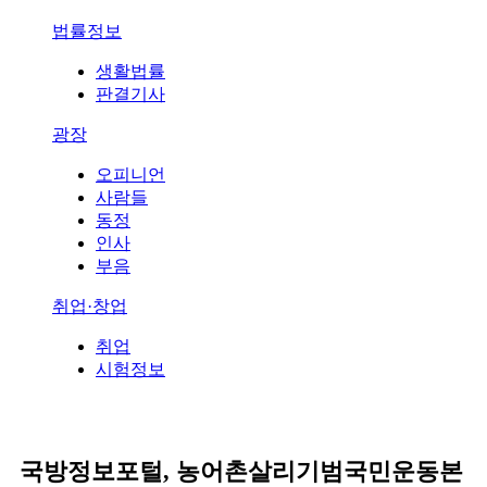
법률정보
생활법률
판결기사
광장
오피니언
사람들
동정
인사
부음
취업·창업
취업
시험정보
국방정보포털, 농어촌살리기범국민운동본