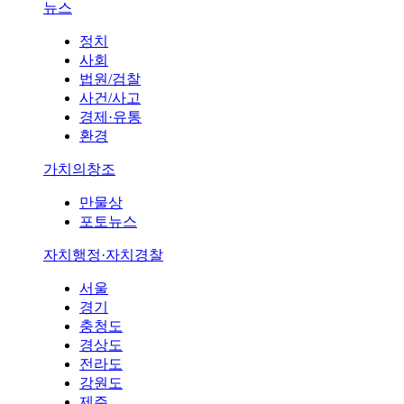
뉴스
정치
사회
법원/검찰
사건/사고
경제·유통
환경
가치의창조
만물상
포토뉴스
자치행정·자치경찰
서울
경기
충청도
경상도
전라도
강원도
제주