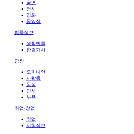
공연
전시
영화
동영상
법률정보
생활법률
판결기사
광장
오피니언
사람들
동정
인사
부음
취업·창업
취업
시험정보