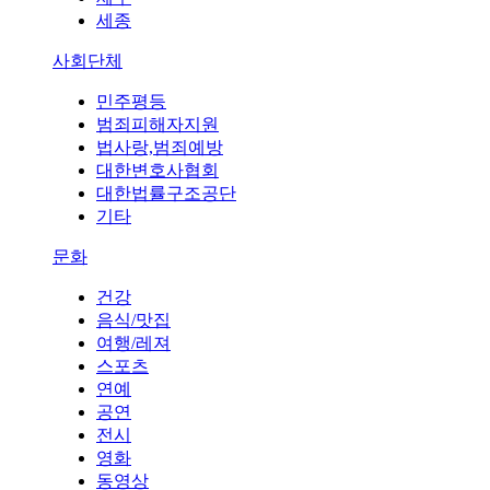
세종
사회단체
민주평등
범죄피해자지원
법사랑,범죄예방
대한변호사협회
대한법률구조공단
기타
문화
건강
음식/맛집
여행/레져
스포츠
연예
공연
전시
영화
동영상