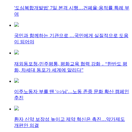
'도심복합개발법' 7일 본격 시행…건폐율·용적률 특례 부
여
국민과 함께하는 기관으로 …국민에게 실질적으로 도움
이 되어야
재외동포청-민주평통, 평화교육 협력 강화 ․ “한반도 평
화, 차세대 동포가 세계에 알리다”
이주노동자 부를 땐 '○○님'…노동 존중 문화 확산 캠페인
추진
환자 신약 보장성 높이고 제약 혁신은 촉진…약가제도
개편안 의결