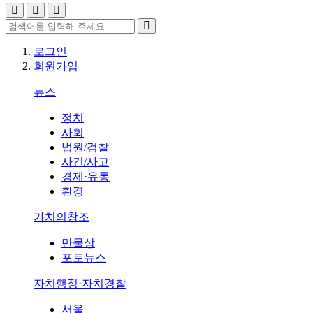
로그인
회원가입
뉴스
정치
사회
법원/검찰
사건/사고
경제·유통
환경
가치의창조
만물상
포토뉴스
자치행정·자치경찰
서울