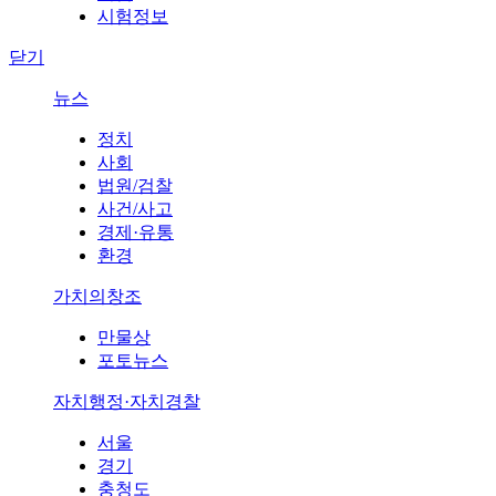
시험정보
닫기
뉴스
정치
사회
법원/검찰
사건/사고
경제·유통
환경
가치의창조
만물상
포토뉴스
자치행정·자치경찰
서울
경기
충청도