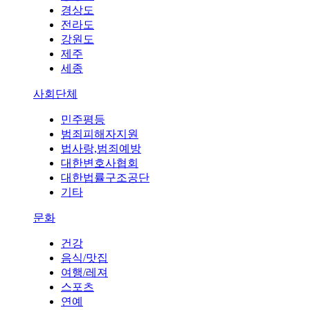
경상도
전라도
강원도
제주
세종
사회단체
민주평등
범죄피해자지원
법사랑,범죄예방
대한변호사협회
대한법률구조공단
기타
문화
건강
음식/맛집
여행/레져
스포츠
연예