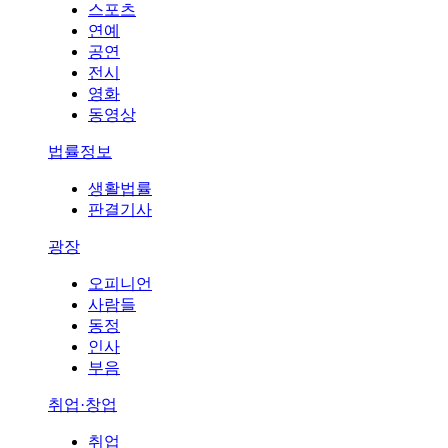
스포츠
연예
공연
전시
영화
동영상
법률정보
생활법률
판결기사
광장
오피니언
사람들
동정
인사
부음
취업·창업
취업