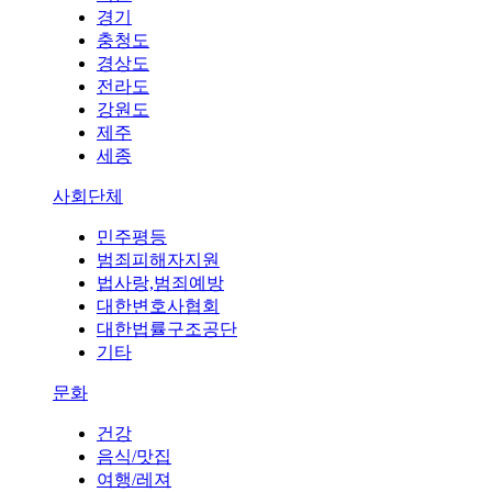
경기
충청도
경상도
전라도
강원도
제주
세종
사회단체
민주평등
범죄피해자지원
법사랑,범죄예방
대한변호사협회
대한법률구조공단
기타
문화
건강
음식/맛집
여행/레져