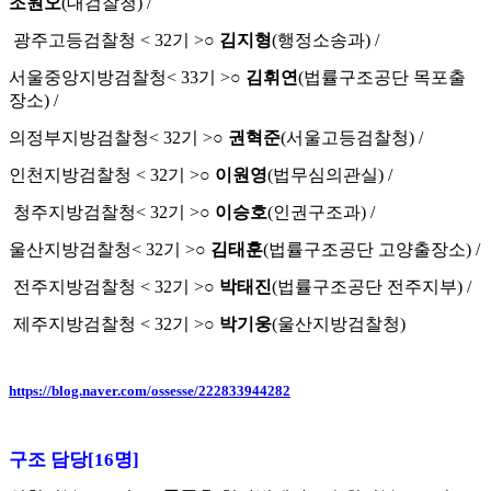
조원오
(
대검찰청
) /
광주고등검찰청
< 32
기
>
○
김지형
(
행정소송과
) /
서울중앙지방검찰청
< 33
기
>
○
김휘연
(
법률구조공단 목포출
장소
) /
의정부지방검찰청
< 32
기
>
○
권혁준
(
서울고등검찰청
) /
인천지방검찰청
< 32
기
>
○
이원영
(
법무심의관실
) /
청주지방검찰청
< 32
기
>
○
이승호
(
인권구조과
) /
울산지방검찰청
< 32
기
>
○
김태훈
(
법률구조공단 고양출장소
) /
전주지방검찰청
< 32
기
>
○
박태진
(
법률구조공단 전주지부
) /
제주지방검찰청
< 32
기
>
○
박기웅
(
울산지방검찰청
)
https://blog.naver.com/ossesse/222833944282
구조 담당
[16
명
]