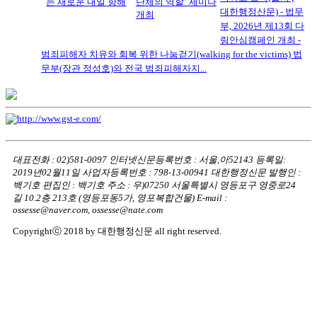
는 새로운 내일 향해
단체의 역할’ 세미나
대한행정산문) - 법무
개최
부, 2026년 제13회 다
링안심캠페인 개최 -
범죄피해자 치유와 회복 위한 나눔걷기(walking for the victims) 법
무부(장관 정성호)와 전국 범죄피해자지...
대표전화 : 02)581-0097
인터넷신문등록번호 : 서울,아52143
등록일:
2019년02월11일
사업자등록번호 : 798-13-00941
대한행정신문 발행인 :
백기호
편집인 : 백기호
주소 : 우)07250 서울특별시 영등포구 영중로24
길 10.2층 213호
(영등포동5가, 영포복합건물)
E-mail :
ossesse@naver.com, ossesse@nate.com
Copyrightⓒ 2018 by 대한행정신문 all right reserved.