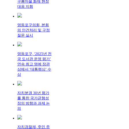
구룡마을 화재 현장
대응 지휘
영등포구의회, 본회
의 안건처리 및 구정
질문 실시
영등포구, ‘2025년 전
국 도서관 운영 평가’
연속 최고 영예 장관
상에서 ‘대통령상’ 수
상
자치분권 30년 평가
를 통한 국가균형성
장의 방향과 과제 논
의
자치경찰제, 주민 주