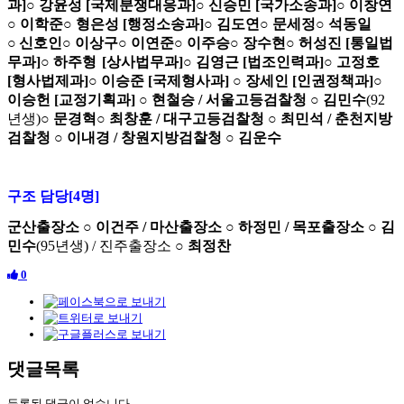
과
]
○
강윤성
[
국제분쟁대응과
]
○
신승민
[
국가소송과
]
○
이창연
○
이학준
○
형은성
[
행정소송과
]
○
김도연
○
문세정
○
석동일
○
신호인
○
이상구
○
이연준
○
이주승
○
장수현
○
허성진
[
통일법
무과
]
○
하주형
[
상사법무과
]
○
김영근
[
법조인력과
]
○
고정호
[
형사법제과
]
○
이승준
[
국제형사과
]
○
장세인
[
인권정책과
]
○
이승헌
[
교정기획과
]
○
현철승
/
서울고등검찰청
○
김민수
(92
년생
)
○
문경혁
○
최창훈
/
대구고등검찰청
○
최민석
/
춘천지방
검찰청
○
이내경
/
창원지방검찰청
○
김운수
구조 담당
[4
명
]
군산출장소
○
이건주
/
마산출장소
○
하정민
/
목포출장소
○
김
민수
(95
년생
) /
진주출장소
○
최정찬
0
댓글목록
등록된 댓글이 없습니다.