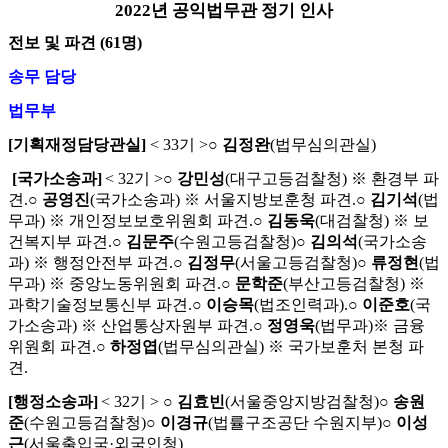
2022
년 공익법무관 정기 인사
전보 및 파견
(61
명
)
송무 담당
법무부
[
기획재정담당관실
]
< 33
기
>
○
김정완
(
법무심의관실
)
[
국가소송과
]
< 32
기
>
○
강민성
(
대구고등검찰청
)
※
환경부 파
견
.
○
공영진
(
국가소송과
)
※
서울지방보훈청 파견
.
○
김기석
(
법
무과
)
※
개인정보보호위원회 파견
.
○
김동욱
(
대검찰청
)
※
보
건복지부 파견
.
○
김문주
(
수원고등검찰청
)
○
김의석
(
국가소송
과
)
※
행정안전부 파견
.
○
김정무
(
서울고등검찰청
)
○
류정현
(
법
무과
)
※
중앙노동위원회 파견
.
○
문학준
(
부산고등검찰청
)
※
과학기술정보통신부 파견
.
○
이승목
(
법조인력과
).
○
이준호
(
국
가소송과
)
※
산업통상자원부 파견
.
○
정영욱
(
법무과
)
※
금융
위원회 파견
.
○
하정엽
(
법무심의관실
)
※
국가보훈처 본청 파
견
.
[
행정소송과
]
< 32
기
>
○
김효빈
(
서울중앙지방검찰청
)
○
송원
준
(
수원고등검찰청
)
○
이경규
(
법률구조공단 수원지부
)
○
이성
근
(
서울출입국
·
외국인청
)