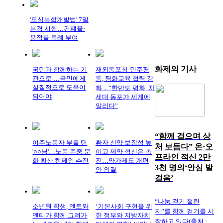
'도심복합개발법' 7일
본격 시행…건폐율·
용적률 특례 부여
화제의
기사
국민과 함께하는 기
재외동포청-민주평
관으로 …국민에게
통, 평화교육 협력 강
실질적으로 도움이
화 ․ “한반도 평화, 차
되어야
세대 동포가 세계에
알리다”
“함께 걸으며 상
이주노동자 부를 땐
환자 신약 보장성 높
처 보듬다” 온·오
'○○님'…노동 존중 문
이고 제약 혁신은 촉
프라인 적신 2만
화 확산 캠페인 추진
진…약가제도 개편
3천 명의‘안심 발
안 의결
걸음’
“나눔 걷기 챌린
소년원 학생, 멘토와
‘기본사회 구현을 위
지”를 함께 걷기를 시
멘티가 함께 그려가
한 정부와 지방자치
작하고 있다(출처 ;