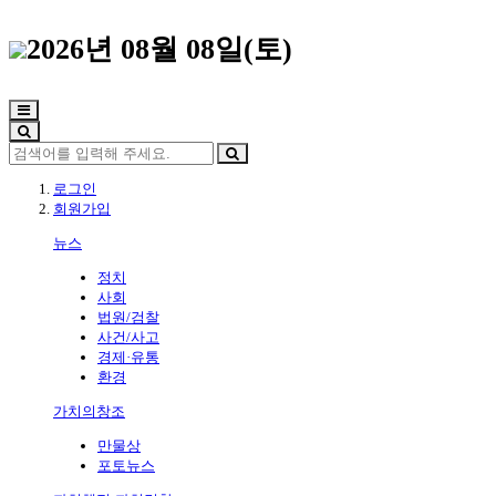
2026년 08월 08일(토)
로그인
회원가입
뉴스
정치
사회
법원/검찰
사건/사고
경제·유통
환경
가치의창조
만물상
포토뉴스