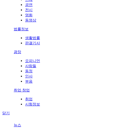
공연
전시
영화
동영상
법률정보
생활법률
판결기사
광장
오피니언
사람들
동정
인사
부음
취업·창업
취업
시험정보
닫기
뉴스