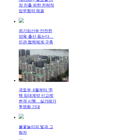
장 진출 위한 전략적
업무협약 체결
위기임산부 안전한
양육·출산 돕는다…
민관 협력체계 구축
국토부, 6월부터 '주
택 임대계약 신고제'
본격 시행…실거래가
투명화 기대
불꽃놀이의 빛과 그
림자