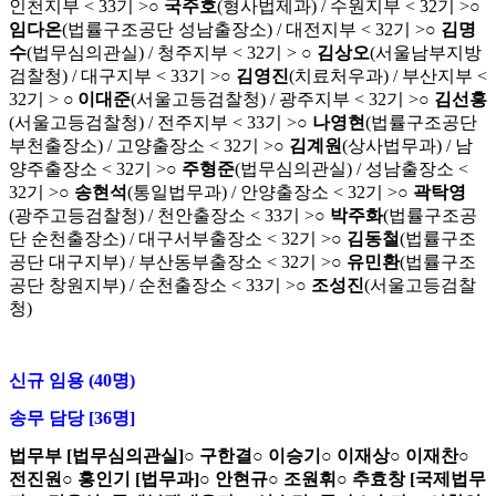
인천지부
< 33
기
>
○
국주호
(
형사법제과
) /
수원지부
< 32
기
>
○
임다온
(
법률구조공단 성남출장소
) /
대전지부
< 32
기
>
○
김명
수
(
법무심의관실
) /
청주지부
< 32
기
>
○
김상오
(
서울남부지방
검찰청
) /
대구지부
< 33
기
>
○
김영진
(
치료처우과
) /
부산지부
<
32
기
>
○
이대준
(
서울고등검찰청
) /
광주지부
< 32
기
>
○
김선홍
(
서울고등검찰청
) /
전주지부
< 33
기
>
○
나영현
(
법률구조공단
부천출장소
) /
고양출장소
< 32
기
>
○
김계원
(
상사법무과
) /
남
양주출장소
< 32
기
>
○
주형준
(
법무심의관실
) /
성남출장소
<
32
기
>
○
송현석
(
통일법무과
) /
안양출장소
< 32
기
>
○
곽탁영
(
광주고등검찰청
) /
천안출장소
< 33
기
>
○
박주화
(
법률구조공
단 순천출장소
) /
대구서부출장소
< 32
기
>
○
김동철
(
법률구조
공단 대구지부
) /
부산동부출장소
< 32
기
>
○
유민환
(
법률구조
공단 창원지부
) /
순천출장소
< 33
기
>
○
조성진
(
서울고등검찰
청
)
신규 임용
(40
명
)
송무 담당
[36
명
]
법무부
[
법무심의관실
]
○
구한결
○
이승기
○
이재상
○
이재찬
○
전진원
○
홍인기
[
법무과
]
○
안현규
○
조원휘
○
추효창
[
국제법무