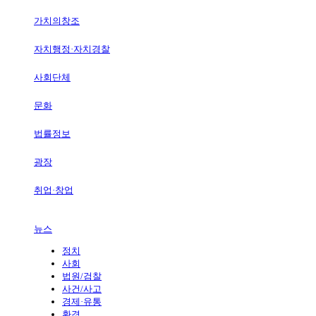
가치의창조
자치행정·자치경찰
사회단체
문화
법률정보
광장
취업·창업
뉴스
정치
사회
법원/검찰
사건/사고
경제·유통
환경