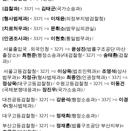
[
검찰과
]
< 33
기
>
○
김태군
(
국가소송과
)
[
형사법제과
]
< 33
기
>
○
이재윤
(
의정부지방검찰청
)
[
치료처우과
]
< 33
기
>
○
문휘소
(
법무심의관실
)
[
인권조사과
]
< 33
기
>
○
이현호
(
통일법무과
) /
서울출입국
․
외국인청
< 32
기
>
○
윤성진
(
법률구조공단 마산
출장소
)
○
최현준
(
행정소송과
)/
대검찰청
< 32
기
>
○
송태환
(
검찰
과
) /
서울고등검찰청
< 32
기
>
○
이상욱
(
법조인력과
)
○
조영석
(
상사
법무과
)
○
차정규
(
형사법제과
)
○
최종인
(
인권정책과
) < 33
기
>
○
정상욱
(
대구고등검찰청
) /
수원고등검찰청
< 32
기
>
○
이동건
(
국제분쟁대응과
)
○
장진우
(
국가소송과
) /
대전공등검찰청
< 32
기
>
○
강윤석
(
행정소송과
) < 33
기
>
○
이경
수
(
형사법제과
) /
대구고등검찰청
< 32
기
>
○
정재희
(
행정소송과
) /
부산고등검찰청
< 32
기
>
○
정재훈
(
법률구조공단 부산지부
)
○