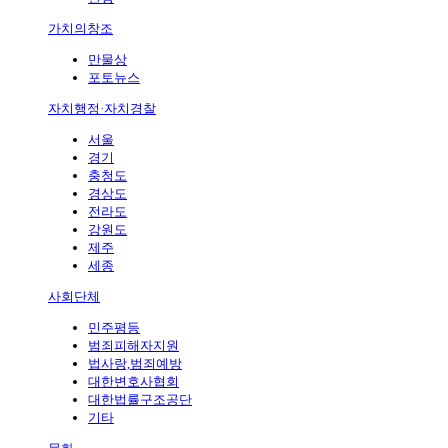
가치의창조
만물상
포토뉴스
자치행정·자치경찰
서울
경기
충청도
경상도
전라도
강원도
제주
세종
사회단체
민주평등
범죄피해자지원
법사랑,범죄예방
대한변호사협회
대한법률구조공단
기타