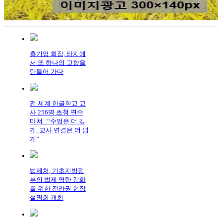
홍기영 회장, 타지에
서 또 하나의 고향을
만들어 가다
전 세계 한글학교 교
사 256명 초청 연수
마쳐...“수업은 더 깊
게, 교사 연결은 더 넓
게”
법제처, 기초지방정
부의 법제 역량 강화
를 위한 전라권 현장
설명회 개최