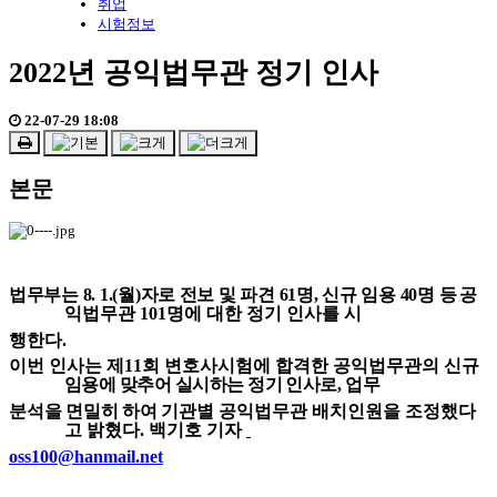
취업
시험정보
2022년 공익법무관 정기 인사
22-07-29 18:08
본문
법무부는
8. 1.(
월
)
자로 전보 및 파견
61
명
,
신규 임용
40
명 등
공
익법무관
101
명
에 대한
정기 인사
를 시
행한다
.
이번 인사는
제
11
회 변호사시험에 합격
한 공익법무관의 신규
임용에 맞추어
실시하는 정기 인사로
,
업무
분석을 면밀히
하여
기관별
공익법무관 배치인원
을 조정했다
고 밝혔다
.
백기호 기자
oss100@hanmail.net