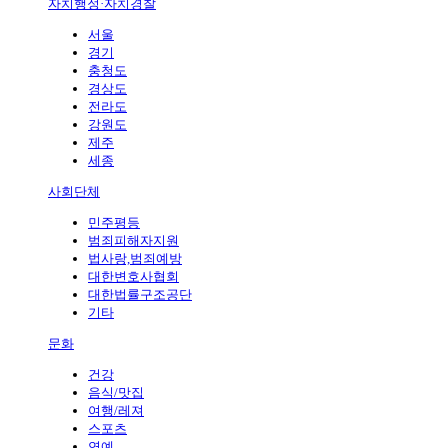
자치행정·자치경찰
서울
경기
충청도
경상도
전라도
강원도
제주
세종
사회단체
민주평등
범죄피해자지원
법사랑,범죄예방
대한변호사협회
대한법률구조공단
기타
문화
건강
음식/맛집
여행/레져
스포츠
연예