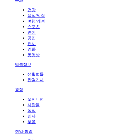
문화
건강
음식/맛집
여행/레져
스포츠
연예
공연
전시
영화
동영상
법률정보
생활법률
판결기사
광장
오피니언
사람들
동정
인사
부음
취업·창업