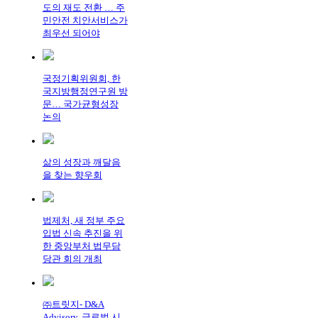
도의 재도 전환 … 주
민안전 치안서비스가
최우선 되어야
국정기획위원회, 한
국지방행정연구원 방
문… 국가균형성장
논의
삶의 성장과 깨달음
을 찾는 향우회
법제처, 새 정부 주요
입법 신속 추진을 위
한 중앙부처 법무담
당관 회의 개최
㈜트릿지- D&A
Advisory, 글로벌 시