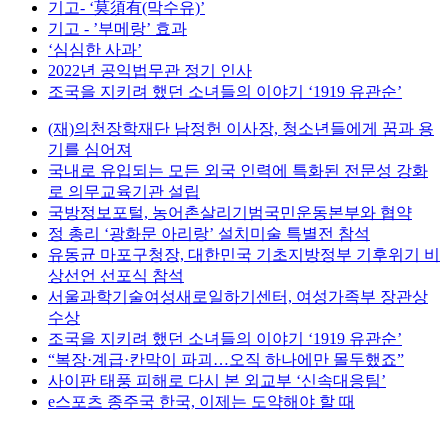
기고- ‘莫須有(막수유)’
기고 - ’부메랑’ 효과
‘심심한 사과’
2022년 공익법무관 정기 인사
조국을 지키려 했던 소녀들의 이야기 ‘1919 유관순’
(재)의천장학재단 남정헌 이사장, 청소년들에게 꿈과 용
기를 심어져
국내로 유입되는 모든 외국 인력에 특화된 전문성 강화
로 의무교육기관 설립
국방정보포털, 농어촌살리기범국민운동본부와 협약
정 총리 ‘광화문 아리랑’ 설치미술 특별전 참석
유동균 마포구청장, 대한민국 기초지방정부 기후위기 비
상선언 선포식 참석
서울과학기술여성새로일하기센터, 여성가족부 장관상
수상
조국을 지키려 했던 소녀들의 이야기 ‘1919 유관순’
“복장·계급·칸막이 파괴…오직 하나에만 몰두했죠”
사이판 태풍 피해로 다시 본 외교부 ‘신속대응팀’
e스포츠 종주국 한국, 이제는 도약해야 할 때