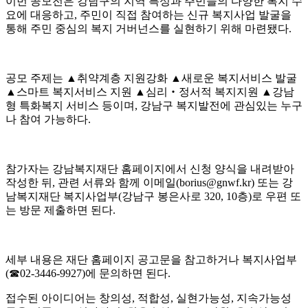
이번 공모전은 강남구의 지역 특성과 주민들의 다양한 복지 수
요에 대응하고
,
주민이 직접 참여하는 신규 복지사업 발굴을
통해 주민 중심의 복지 거버넌스를 실현하기 위해 마련됐다
.
공모 주제는
▲
취약계층 지원강화
▲
새로운 복지서비스 발굴
▲
스마트 복지서비스 지원
▲
심리
‧
정서적 복지지원
▲
강남
형 특화복지 서비스 등이며
,
강남구 복지발전에 관심있는 누구
나 참여 가능하다
.
참가자는 강남복지재단 홈페이지에서 신청 양식을 내려받아
작성한 뒤
,
관련 서류와 함께 이메일
(borius@gnwf.kr)
또는 강
남복지재단 복지사업부
(
강남구 봉은사로
320, 10
층
)
로 우편 또
는 방문 제출하면 된다
.
세부 내용은 재단 홈페이지 공고문을 참고하거나 복지사업부
(
☎
02-3446-9927)
에 문의하면 된다
.
접수된 아이디어는 창의성
,
적합성
,
실현가능성
,
지속가능성