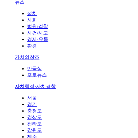
뉴스
정치
사회
법원/검찰
사건/사고
경제·유통
환경
가치의창조
만물상
포토뉴스
자치행정·자치경찰
서울
경기
충청도
경상도
전라도
강원도
제주