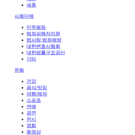
세종
사회단체
민주평등
범죄피해자지원
법사랑,범죄예방
대한변호사협회
대한법률구조공단
기타
문화
건강
음식/맛집
여행/레져
스포츠
연예
공연
전시
영화
동영상