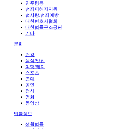
민주평등
범죄피해자지원
법사랑,범죄예방
대한변호사협회
대한법률구조공단
기타
문화
건강
음식/맛집
여행/레져
스포츠
연예
공연
전시
영화
동영상
법률정보
생활법률