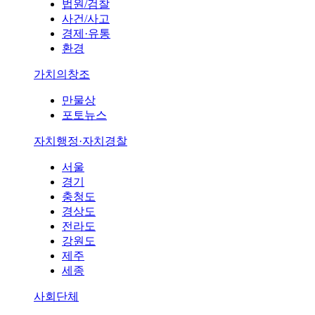
법원/검찰
사건/사고
경제·유통
환경
가치의창조
만물상
포토뉴스
자치행정·자치경찰
서울
경기
충청도
경상도
전라도
강원도
제주
세종
사회단체