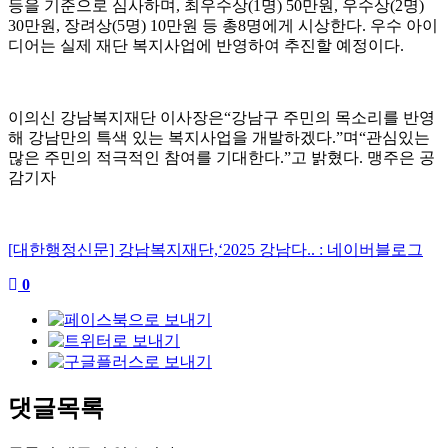
등을 기준으로 심사하며
,
최우수상
(1
명
) 50
만원
,
우수상
(2
명
)
30
만원
,
장려상
(5
명
) 10
만원 등 총
8
명에게 시상한다
.
우수 아이
디어는 실제 재단 복지사업에 반영하여 추진할 예정이다
.
이의신 강남복지재단 이사장은
“
강남구 주민의 목소리를 반영
해 강남만의 특색 있는 복지사업을 개발하겠다
.”
며
“
관심있는
많은 주민의 적극적인 참여를 기대한다
.”
고 밝혔다
.
맹주은 공
감기자
[대한행정신문] 강남복지재단,‘2025 강남다.. : 네이버블로그
0
댓글목록