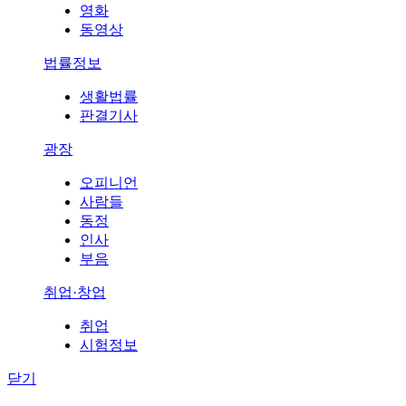
영화
동영상
법률정보
생활법률
판결기사
광장
오피니언
사람들
동정
인사
부음
취업·창업
취업
시험정보
닫기