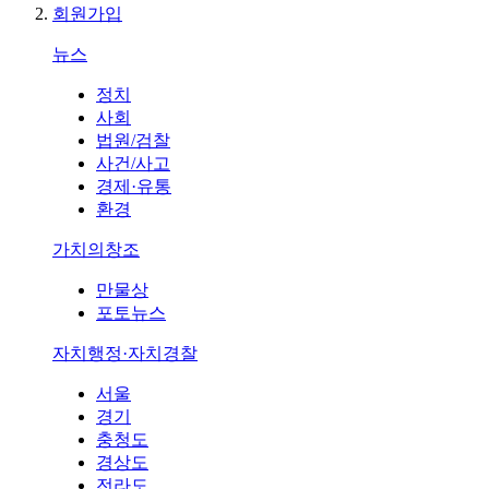
회원가입
뉴스
정치
사회
법원/검찰
사건/사고
경제·유통
환경
가치의창조
만물상
포토뉴스
자치행정·자치경찰
서울
경기
충청도
경상도
전라도