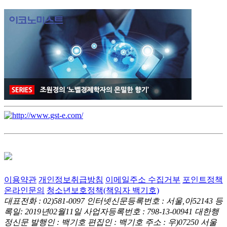
이용약관
개인정보취급방침
이메일주소 수집거부
포인트정책
온라인문의
청소년보호정책(책임자 백기호)
대표전화 : 02)581-0097
인터넷신문등록번호 : 서울,아52143
등
록일: 2019년02월11일
사업자등록번호 : 798-13-00941
대한행
정신문 발행인 : 백기호
편집인 : 백기호
주소 : 우)07250 서울