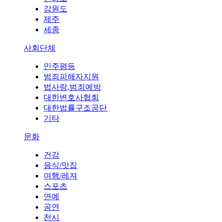
강원도
제주
세종
사회단체
민주평등
범죄피해자지원
법사랑,범죄예방
대한변호사협회
대한법률구조공단
기타
문화
건강
음식/맛집
여행/레져
스포츠
연예
공연
전시