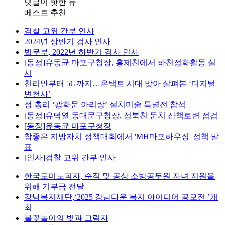
댓글이 핫한 뉴
베스트 추천
검찰 고위 간부 인사
2024년 상반기 검사 인사
법무부, 2022년 하반기 검사 인사
[동정]유동균 마포구청장, 홍제천에서 하천정화활동 실
시
천리안부터 5G까지…온택트 시대 맞아 살펴본 ‘디지털
변천사’
정 총리 ‘광화문 아리랑’ 설치미술 특별전 참석
[동정]유덕열 동대문구청장, 성북천 둔치 산책로변 점검
[동정]유동균 마포구청장
참좋은 지방자치 정책대회에서 'MH마포하우징' 정책 발
표
[인사]검찰 고위 간부 인사
한국도미노피자, 순직 및 공상 소방공무원 자녀 지원을
위해 기부금 전달
강남복지재단,‘2025 강남다운 복지 아이디어 공모전 ’개
최
불꽃놀이의 빛과 그림자