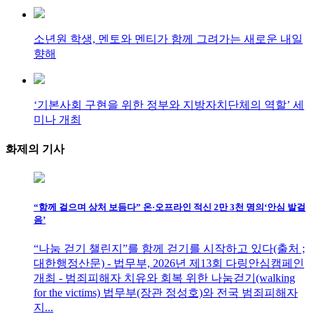
소년원 학생, 멘토와 멘티가 함께 그려가는 새로운 내일
향해
‘기본사회 구현을 위한 정부와 지방자치단체의 역할’ 세
미나 개최
화제의
기사
“함께 걸으며 상처 보듬다” 온·오프라인 적신 2만 3천 명의‘안심 발걸
음’
“나눔 걷기 챌린지”를 함께 걷기를 시작하고 있다(출처 ;
대한행정산문) - 법무부, 2026년 제13회 다링안심캠페인
개최 - 범죄피해자 치유와 회복 위한 나눔걷기(walking
for the victims) 법무부(장관 정성호)와 전국 범죄피해자
지...