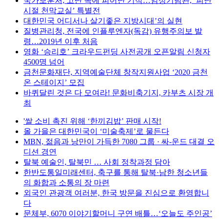
국가보훈처, 고난 속에 피어난 기적…임정기념관, ‘피난
시절 천막교실’ 특별전
대한민국 어디서나 살기좋은 지방시대’의 실현
질병관리청, 전국에 인플루엔자(독감) 유행주의보 발
령…2019년 이후 처음
영화 ‘승리호’ 크라우드펀딩 사전공개 오픈알림 신청자
4500명 넘어
금천문화재단, 지역예술단체 창작지원사업 ‘2020 금천
온 스테이지’ 모집
바퀴달린 것은 다 모여라! 문화비축기지, 카부츠 시장 개
최
'쌀 소비 촉진 위해 ‘한끼김밥’ 판매 시작!
올 가을은 대한민국이 ‘미술축제’로 물든다
MBN, 젊음과 낭만이 가득한 7080 그룹 · 싸-운드 대결 오
디션 경연
탈북 예술인, 탈북민 … 사회 정착과정 담아
한반도통일미래센터, 축구를 통해 탈북·남한 청소년들
의 화합과 소통의 장 마련
외국인 관광객 여러분, 한국 방문을 진심으로 환영합니
다
문체부, 6070 이야기할머니 구연 배틀…‘오늘도 주인공’