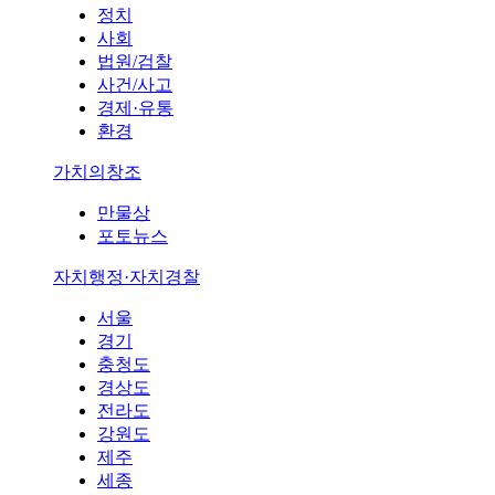
정치
사회
법원/검찰
사건/사고
경제·유통
환경
가치의창조
만물상
포토뉴스
자치행정·자치경찰
서울
경기
충청도
경상도
전라도
강원도
제주
세종