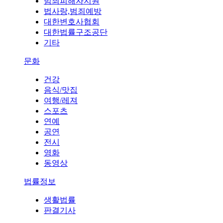
범죄피해자지원
법사랑,범죄예방
대한변호사협회
대한법률구조공단
기타
문화
건강
음식/맛집
여행/레져
스포츠
연예
공연
전시
영화
동영상
법률정보
생활법률
판결기사