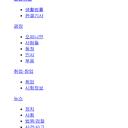
생활법률
판결기사
광장
오피니언
사람들
동정
인사
부음
취업·창업
취업
시험정보
뉴스
정치
사회
법원/검찰
사건/사고