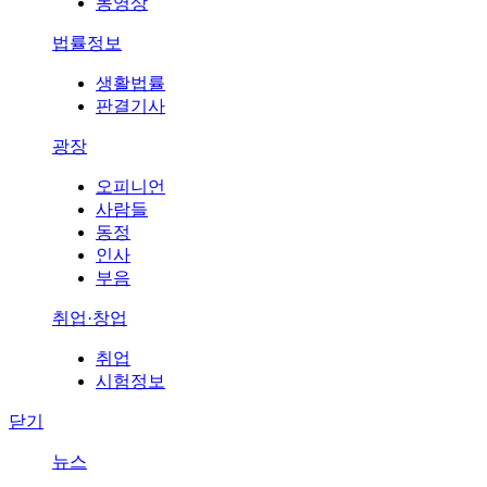
동영상
법률정보
생활법률
판결기사
광장
오피니언
사람들
동정
인사
부음
취업·창업
취업
시험정보
닫기
뉴스