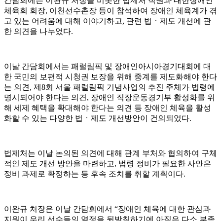
간담회에는 이완규 처장을 비롯한 법제처 직원과 대한장애인
체육회 회장
,
이천선수촌장 등이 참석하여 장애인 체육계가 겪
고 있는 어려움에 대해 이야기하고
,
관련 법
ㆍ
제도 개선에 관
한 의견을 나누었다
.
이날 간담회에서는 패럴림픽 및 장애인아시아경기대회에 대
한 국민의 보편적 시청권 보장을 위해 중계를 제도화해야 한다
는 의견
,
제
8
회 서울 패럴림픽 기념사업의 추진 주체가 법령에
명시되어야 한다는 의견
,
장애인 직장운동경기부 활성화를 위
해 세제 혜택을 확대해야 한다는 의견 등 장애인 체육을 활성
화할 수 있는 다양한 법
ㆍ
제도 개선방안이 건의되었다
.
법제처는 이날 논의된 의견에 대해 관계 부처와 협의하여 구체
적인 제도 개선 방안을 마련하고
,
법령 정비가 필요한 사안은
정비 과제로 확정하는 등 후속 조치를 취할 계획이다
.
이완규 처장은 이날 간담회에서
“
장애인 체육에 대한 관심과
지원이 우리 선수들의 열정을 뒷받침하기에 아직은 다소 부족