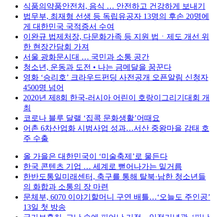
식품의약품안전처, 음식 … 안전하고 건강하게 보내기
법무부, 최재형 선생 등 독립유공자 13명의 후손 20명에
게 대한민국 국적증서 수여
이완규 법제처장, 다문화가족 등 지원 법ㆍ제도 개선 위
한 현장간담회 가져
서울 광화문시대 … 국민과 소통 공간
청소년, 운동과 도전 • 나는 금메달을 꿈꾼다
영화 ‘승리호’ 크라우드펀딩 사전공개 오픈알림 신청자
4500명 넘어
2020년 제8회 한국-러시아 어린이 호랑이그리기대회 개
최
코로나 블루 달랠 ‘집콕 문화생활’어때요
어촌 6차산업화 시범사업 성과…서산 중왕마을 감태 호
주 수출
올 가을은 대한민국이 ‘미술축제’로 물든다
한국 콘텐츠 기업 … 세계로 뻗어나가는 밑거름
한반도통일미래센터, 축구를 통해 탈북·남한 청소년들
의 화합과 소통의 장 마련
문체부, 6070 이야기할머니 구연 배틀…‘오늘도 주인공’
13일 첫 방송