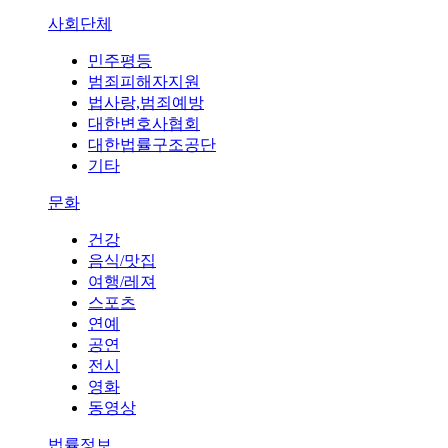
사회단체
민주평등
범죄피해자지원
법사랑,범죄예방
대한변호사협회
대한법률구조공단
기타
문화
건강
음식/맛집
여행/레져
스포츠
연예
공연
전시
영화
동영상
법률정보