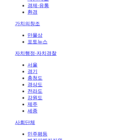
경제·유통
환경
가치의창조
만물상
포토뉴스
자치행정·자치경찰
서울
경기
충청도
경상도
전라도
강원도
제주
세종
사회단체
민주평등