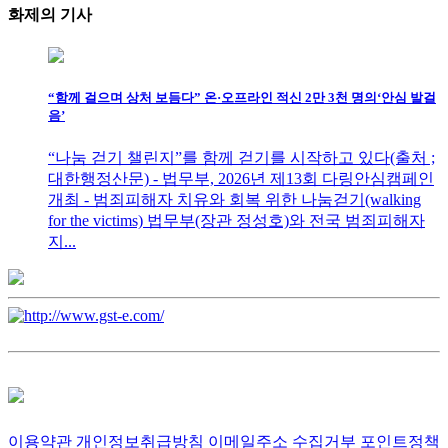
화제의
기사
“함께 걸으며 상처 보듬다” 온·오프라인 적신 2만 3천 명의‘안심 발걸
음’
“나눔 걷기 챌린지”를 함께 걷기를 시작하고 있다(출처 ;
대한행정산문) - 법무부, 2026년 제13회 다링안심캠페인
개최 - 범죄피해자 치유와 회복 위한 나눔걷기(walking
for the victims) 법무부(장관 정성호)와 전국 범죄피해자
지...
이용약관
개인정보취급방침
이메일주소 수집거부
포인트정책