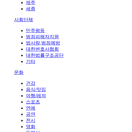
제주
세종
사회단체
민주평등
범죄피해자지원
법사랑,범죄예방
대한변호사협회
대한법률구조공단
기타
문화
건강
음식/맛집
여행/레져
스포츠
연예
공연
전시
영화