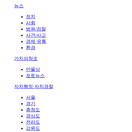
뉴스
정치
사회
법원/검찰
사건/사고
경제·유통
환경
가치의창조
만물상
포토뉴스
자치행정·자치경찰
서울
경기
충청도
경상도
전라도
강원도