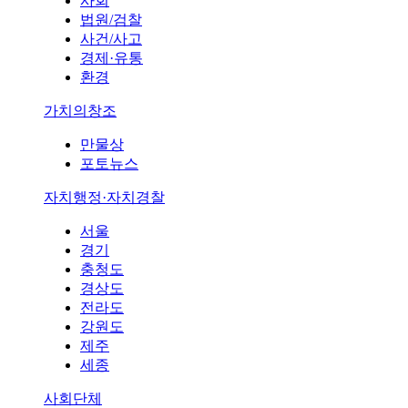
사회
법원/검찰
사건/사고
경제·유통
환경
가치의창조
만물상
포토뉴스
자치행정·자치경찰
서울
경기
충청도
경상도
전라도
강원도
제주
세종
사회단체