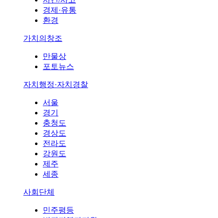
경제·유통
환경
가치의창조
만물상
포토뉴스
자치행정·자치경찰
서울
경기
충청도
경상도
전라도
강원도
제주
세종
사회단체
민주평등