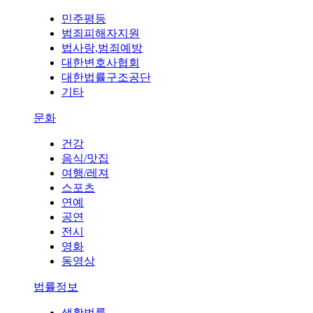
민주평등
범죄피해자지원
법사랑,범죄예방
대한변호사협회
대한법률구조공단
기타
문화
건강
음식/맛집
여행/레져
스포츠
연예
공연
전시
영화
동영상
법률정보
생활법률