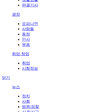
판결기사
광장
오피니언
사람들
동정
인사
부음
취업·창업
취업
시험정보
닫기
뉴스
정치
사회
법원/검찰
사건/사고